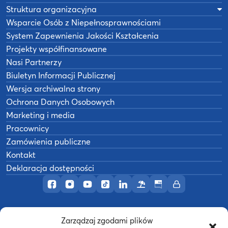
Struktura organizacyjna
Wsparcie Osób z Niepełnosprawnościami
System Zapewnienia Jakości Kształcenia
Projekty współfinansowane
Nasi Partnerzy
Biuletyn Informacji Publicznej
Wersja archiwalna strony
Ochrona Danych Osobowych
Marketing i media
Pracownicy
Zamówienia publiczne
Kontakt
Deklaracja dostępności
Profil AWF Poznań w serwisie Facebook
Profil AWF Poznań w serwisie Instagram
Profil AWF Poznań w serwisie YouTub
Profil AWF Poznań w serwisie Tik
Profil AWF Poznań w serwisi
Ośrodek wypoczynkowy
Biuletyn Informacji
Intranet
Zarządzaj zgodami plików
©
2026
Akademia Wychowania Fizycznego w