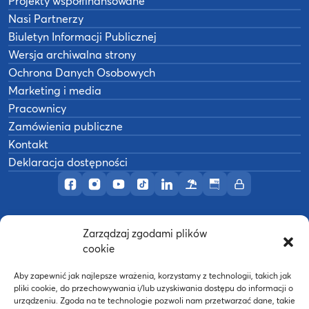
Projekty współfinansowane
Nasi Partnerzy
Biuletyn Informacji Publicznej
Wersja archiwalna strony
Ochrona Danych Osobowych
Marketing i media
Pracownicy
Zamówienia publiczne
Kontakt
Deklaracja dostępności
Profil AWF Poznań w serwisie Facebook
Profil AWF Poznań w serwisie Instagram
Profil AWF Poznań w serwisie YouTub
Profil AWF Poznań w serwisie Tik
Profil AWF Poznań w serwisi
Ośrodek wypoczynkowy
Biuletyn Informacji
Intranet
Zarządzaj zgodami plików
©
2026
Akademia Wychowania Fizycznego w
cookie
B
Poznaniu
Wykonanie:
nFinity.pl
Aby zapewnić jak najlepsze wrażenia, korzystamy z technologii, takich jak
pliki cookie, do przechowywania i/lub uzyskiwania dostępu do informacji o
urządzeniu. Zgoda na te technologie pozwoli nam przetwarzać dane, takie