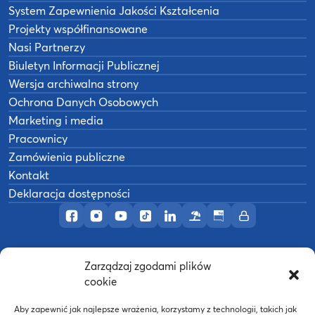
System Zapewnienia Jakości Kształcenia
Projekty współfinansowane
Nasi Partnerzy
Biuletyn Informacji Publicznej
Wersja archiwalna strony
Ochrona Danych Osobowych
Marketing i media
Pracownicy
Zamówienia publiczne
Kontakt
Deklaracja dostępności
Profil AWF Poznań w serwisie Facebook
Profil AWF Poznań w serwisie Instagram
Profil AWF Poznań w serwisie YouTub
Profil AWF Poznań w serwisie Tik
Profil AWF Poznań w serwisi
Ośrodek wypoczynkowy
Biuletyn Informacji
Intranet
Zarządzaj zgodami plików
©
2026
Akademia Wychowania Fizycznego w
cookie
B
Poznaniu
Wykonanie:
nFinity.pl
Aby zapewnić jak najlepsze wrażenia, korzystamy z technologii, takich jak