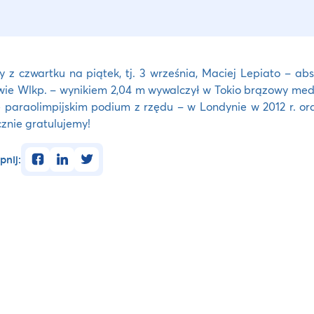
 z czwartku na piątek, tj. 3 września, Maciej Lepiato – ab
ie Wlkp. – wynikiem 2,04 m wywalczył w Tokio brązowy meda
e paraolimpijskim podium z rzędu – w Londynie w 2012 r. ora
znie gratulujemy!
facebook
linkedin
twitter
pnij: