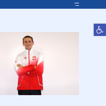
Pokaż/ukryj men
Otwórz pasek narzędzi