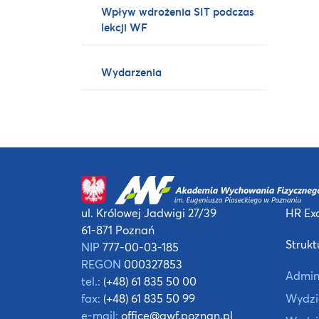
Wpływ wdrożenia SIT podczas
lekcji WF
Wydarzenia
ul. Królowej Jadwigi 27/39
HR Exc
61-871 Poznań
Strukt
NIP
777-00-03-185
REGON
000327853
Admin
tel.:
(+48) 61 835 50 00
fax:
(+48) 61 835 50 99
Wydzia
e-mail:
office@awf.poznan.pl