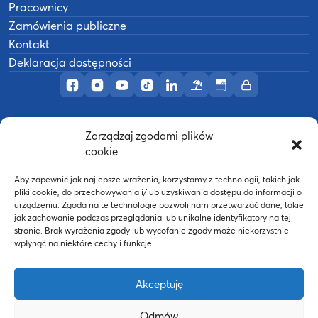
Pracownicy
Zamówienia publiczne
Kontakt
Deklaracja dostępności
Profil AWF Poznań w serwisie Facebook
Profil AWF Poznań w serwisie Instagram
Profil AWF Poznań w serwisie YouTub
Profil AWF Poznań w serwisie Tik
Profil AWF Poznań w serwisi
Ośrodek wypoczynkowy
Biuletyn Informacji
Intranet
Zarządzaj zgodami plików
©
2026
Akademia Wychowania Fizycznego w
cookie
B
Poznaniu
Wykonanie:
nFinity.pl
Aby zapewnić jak najlepsze wrażenia, korzystamy z technologii, takich jak
pliki cookie, do przechowywania i/lub uzyskiwania dostępu do informacji o
urządzeniu. Zgoda na te technologie pozwoli nam przetwarzać dane, takie
jak zachowanie podczas przeglądania lub unikalne identyfikatory na tej
stronie. Brak wyrażenia zgody lub wycofanie zgody może niekorzystnie
wpłynąć na niektóre cechy i funkcje.
Akceptuję
Odmów