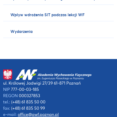
Wpływ wdrożenia SIT podczas lekcji WF
Wydarzenia
ul. Królowej Jadwigi 27/39
61-871 Poznań
NIP
777-00-03-185
REGON
000327853
tel.:
(+48) 61 835 50 00
fax:
(+48) 61 835 50 99
e-mail:
office@awf.poznan.pl