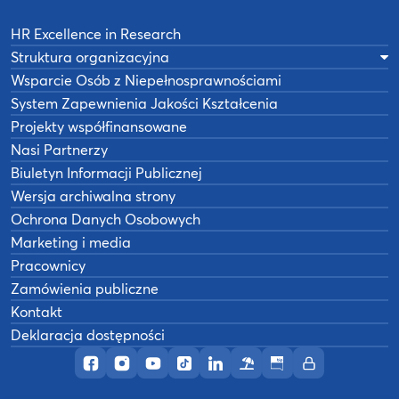
HR Excellence in Research
Struktura organizacyjna
Wsparcie Osób z Niepełnosprawnościami
System Zapewnienia Jakości Kształcenia
Projekty współfinansowane
Nasi Partnerzy
Biuletyn Informacji Publicznej
Wersja archiwalna strony
Ochrona Danych Osobowych
Marketing i media
Pracownicy
Zamówienia publiczne
Kontakt
Deklaracja dostępności
Profil AWF Poznań w serwisie Facebook
Profil AWF Poznań w serwisie Instagram
Profil AWF Poznań w serwisie YouTub
Profil AWF Poznań w serwisie Tik
Profil AWF Poznań w serwisi
Ośrodek wypoczynkowy
Biuletyn Informacji
Intranet