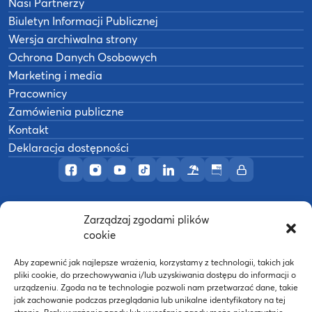
Nasi Partnerzy
Biuletyn Informacji Publicznej
Wersja archiwalna strony
Ochrona Danych Osobowych
Marketing i media
Pracownicy
Zamówienia publiczne
Kontakt
Deklaracja dostępności
Profil AWF Poznań w serwisie Facebook
Profil AWF Poznań w serwisie Instagram
Profil AWF Poznań w serwisie YouTub
Profil AWF Poznań w serwisie Tik
Profil AWF Poznań w serwisi
Ośrodek wypoczynkowy
Biuletyn Informacji
Intranet
Zarządzaj zgodami plików
©
2026
Akademia Wychowania Fizycznego w
cookie
B
Poznaniu
Wykonanie:
nFinity.pl
Aby zapewnić jak najlepsze wrażenia, korzystamy z technologii, takich jak
pliki cookie, do przechowywania i/lub uzyskiwania dostępu do informacji o
urządzeniu. Zgoda na te technologie pozwoli nam przetwarzać dane, takie
jak zachowanie podczas przeglądania lub unikalne identyfikatory na tej