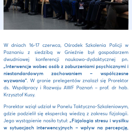
W dniach 16-17 czerwca, Ośrodek Szkolenia Policji w
Poznaniu z siedzibą w Gnieźnie był gospodarzem
dwudniowej konferencji naukowo-dydaktycznej pn.
„Interwencje wobec osób z zaburzeniami psychicznymi i
niestandardowym zachowaniem – współczesne
wyzwania”
. W gronie prelegentów znalazł się Prorektor
ds. Współpracy i Rozwoju AWF Poznań – prof. dr hab.
Krzysztof Kusy.
Prorektor wziął udział w Panelu Taktyczno-Szkoleniowym,
gdzie podzielił się ekspercką wiedzą z zakresu fizjologii.
Jego wystąpienie nosiło tytuł:
„Fizjologia stresu i wysiłku
w sytuacjach interwencyjnych – wpływ na percepcję,