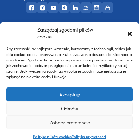
Profil AWF Poznań w serwisie Facebook
Profil AWF Poznań w serwisie Instagram
Profil AWF Poznań w serwisie YouTub
Profil AWF Poznań w serwisie Tik
Profil AWF Poznań w serwisi
Ośrodek wypoczynkowy
Biuletyn Informacji
Intranet
Zarządzaj zgodami plików
©
2026
Akademia Wychowania Fizycznego w
cookie
B
Poznaniu
Wykonanie:
nFinity.pl
Aby zapewnić jak najlepsze wrażenia, korzystamy z technologii, takich jak
pliki cookie, do przechowywania i/lub uzyskiwania dostępu do informacji o
urządzeniu. Zgoda na te technologie pozwoli nam przetwarzać dane, takie
jak zachowanie podczas przeglądania lub unikalne identyfikatory na tej
stronie. Brak wyrażenia zgody lub wycofanie zgody może niekorzystnie
wpłynąć na niektóre cechy i funkcje.
Akceptuję
Odmów
Strona WWW powstała dzięki współfinansowaniu ze
Zobacz preferencje
środków Europejskiego Funduszu Społecznego oraz
budżetu państwa w ramach Programu Operacyjnego
Polityka plików cookies
Polityka prywatności