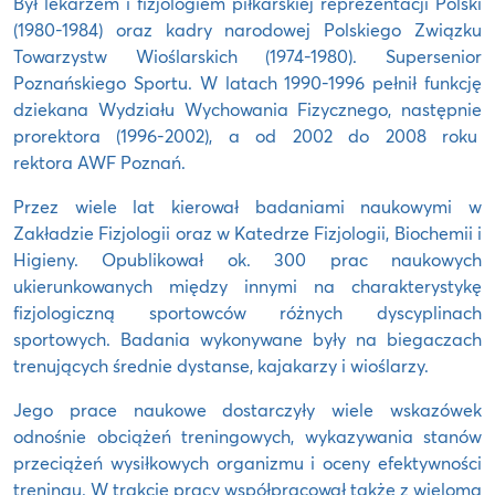
Był lekarzem i fizjologiem piłkarskiej reprezentacji Polski
(1980-1984) oraz kadry narodowej Polskiego Związku
Towarzystw Wioślarskich (1974-1980). Supersenior
Poznańskiego Sportu. W latach 1990-1996 pełnił funkcję
dziekana Wydziału Wychowania Fizycznego, następnie
prorektora (1996-2002), a od 2002 do 2008 roku
rektora AWF Poznań.
Przez wiele lat kierował badaniami naukowymi w
Zakładzie Fizjologii oraz w Katedrze Fizjologii, Biochemii i
Higieny. Opublikował ok. 300 prac naukowych
ukierunkowanych między innymi na charakterystykę
fizjologiczną sportowców różnych dyscyplinach
sportowych. Badania wykonywane były na biegaczach
trenujących średnie dystanse, kajakarzy i wioślarzy.
Jego prace naukowe dostarczyły wiele wskazówek
odnośnie obciążeń treningowych, wykazywania stanów
przeciążeń wysiłkowych organizmu i oceny efektywności
treningu. W trakcie pracy współpracował także z wieloma