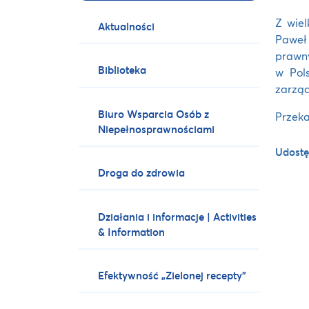
Z wie
Aktualności
Paweł
prawny
Biblioteka
w Pol
zarząd
Biuro Wsparcia Osób z
Przeka
Niepełnosprawnościami
Udostę
Droga do zdrowia
Działania i informacje | Activities
& Information
Efektywność „Zielonej recepty”