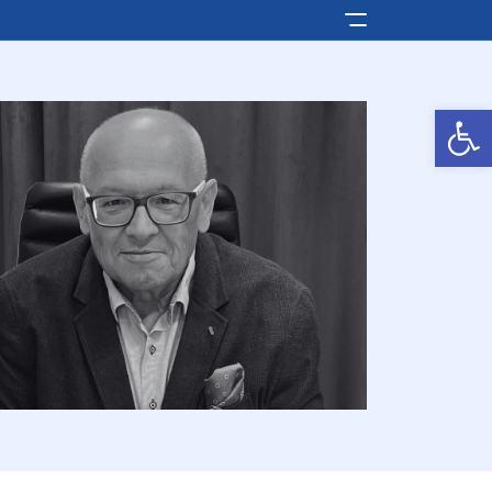
Pokaż/ukryj men
Otwórz pasek narzędzi