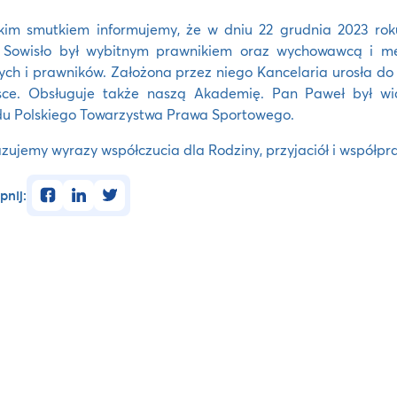
lkim smutkiem informujemy, że w dniu 22 grudnia 2023 ro
 Sowisło był wybitnym prawnikiem oraz wychowawcą i me
ch i prawników. Założona przez niego Kancelaria urosła do 
sce. Obsługuje także naszą Akademię. Pan Paweł był wi
u Polskiego Towarzystwa Prawa Sportowego.
zujemy wyrazy współczucia dla Rodziny, przyjaciół i współ
facebook
linkedin
twitter
pnij: