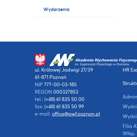
Wydarzenia
ul. Królowej Jadwigi 27/39
HR Exc
61-871 Poznań
Strukt
NIP
777-00-03-185
REGON
000327853
Admin
tel.:
(+48) 61 835 50 00
fax:
(+48) 61 835 50 99
Wydzia
e-mail:
office@awf.poznan.pl
Wydzi
Filia
Wlkp.