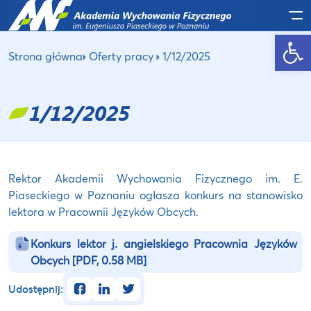
Po
Otwórz pasek narzędzi
Strona główna
Oferty pracy
1/12/2025
1/12/2025
Rektor Akademii Wychowania Fizycznego im. E.
Piaseckiego w Poznaniu ogłasza konkurs na stanowisko
lektora w Pracownii Języków Obcych.
Konkurs lektor j. angielskiego Pracownia Języków
Obcych
[PDF, 0.58 MB]
facebook
linkedin
twitter
Udostępnij: