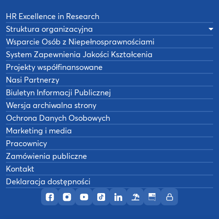
HR Excellence in Research
Struktura organizacyjna
Wsparcie Osób z Niepełnosprawnościami
System Zapewnienia Jakości Kształcenia
Projekty współfinansowane
Nasi Partnerzy
Biuletyn Informacji Publicznej
Wersja archiwalna strony
Ochrona Danych Osobowych
Marketing i media
Pracownicy
Zamówienia publiczne
Kontakt
Deklaracja dostępności
Profil AWF Poznań w serwisie Facebook
Profil AWF Poznań w serwisie Instagram
Profil AWF Poznań w serwisie YouTub
Profil AWF Poznań w serwisie Tik
Profil AWF Poznań w serwisi
Ośrodek wypoczynkowy
Biuletyn Informacji
Intranet