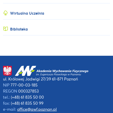
Wirtualna Uczelnia
Biblioteka
ul. Królowej Jadwigi 27/39
61-871 Poznań
NIP
777-00-03-185
REGON
000327853
tel.:
(+48) 61 835 50 00
fax:
(+48) 61 835 50 99
e-mail:
office@awf.poznan.pl