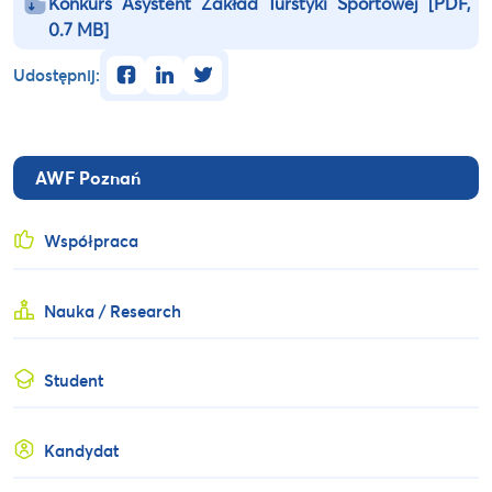
Konkurs Asystent Zakład Turstyki Sportowej
[PDF,
0.7 MB]
facebook
linkedin
twitter
Udostępnij:
AWF Poznań
Współpraca
Nauka / Research
Student
Kandydat