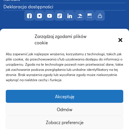
Deklaracja dostępności
Profil AWF Poznań w serwisie Facebook
Profil AWF Poznań w serwisie Instagram
Profil AWF Poznań w serwisie YouTub
Profil AWF Poznań w serwisie Tik
Profil AWF Poznań w serwisi
Ośrodek wypoczynkowy
Biuletyn Informacji
Intranet
Zarządzaj zgodami plików
©
2026
Akademia Wychowania Fizycznego w
cookie
B
Poznaniu
Wykonanie:
nFinity.pl
Aby zapewnić jak najlepsze wrażenia, korzystamy z technologii, takich jak
pliki cookie, do przechowywania i/lub uzyskiwania dostępu do informacji o
urządzeniu. Zgoda na te technologie pozwoli nam przetwarzać dane, takie
jak zachowanie podczas przeglądania lub unikalne identyfikatory na tej
stronie. Brak wyrażenia zgody lub wycofanie zgody może niekorzystnie
wpłynąć na niektóre cechy i funkcje.
Akceptuję
Odmów
Strona WWW powstała dzięki współfinansowaniu ze
Zobacz preferencje
środków Europejskiego Funduszu Społecznego oraz