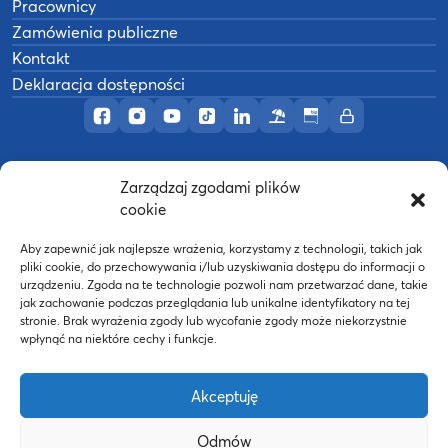
Pracownicy
Zamówienia publiczne
Kontakt
Deklaracja dostępności
Profil AWF Poznań w serwisie Facebook
Profil AWF Poznań w serwisie Instagram
Profil AWF Poznań w serwisie YouTub
Profil AWF Poznań w serwisie Tik
Profil AWF Poznań w serwisi
Ośrodek wypoczynkowy
Biuletyn Informacji
Intranet
Zarządzaj zgodami plików
©
2026
Akademia Wychowania Fizycznego w
cookie
B
Poznaniu
Wykonanie:
nFinity.pl
Aby zapewnić jak najlepsze wrażenia, korzystamy z technologii, takich jak
pliki cookie, do przechowywania i/lub uzyskiwania dostępu do informacji o
urządzeniu. Zgoda na te technologie pozwoli nam przetwarzać dane, takie
jak zachowanie podczas przeglądania lub unikalne identyfikatory na tej
stronie. Brak wyrażenia zgody lub wycofanie zgody może niekorzystnie
wpłynąć na niektóre cechy i funkcje.
Akceptuję
Odmów