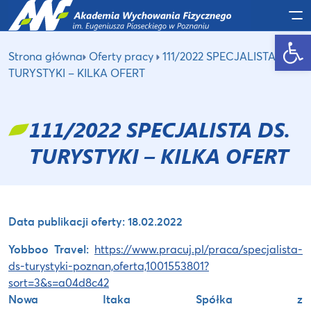
Po
Otwórz pasek narzędzi
Strona główna
Oferty pracy
111/2022 SPECJALISTA DS.
TURYSTYKI – KILKA OFERT
111/2022 SPECJALISTA DS.
TURYSTYKI – KILKA OFERT
Data publikacji oferty: 18.02.2022
Yobboo Travel:
https://www.pracuj.pl/praca/specjalista-
ds-turystyki-poznan,oferta,1001553801?
sort=3&s=a04d8c42
Nowa Itaka Spółka z