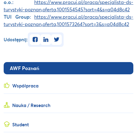
o.o.:
https://www.pracuj.pl/praca/specjalista-ds-
turystyki-poznan,oferta,1001554545?sort=4&s=a04d8c42
TUI Group:
https://www.pracuj.pl/praca/specjalista-ds-
turystyki-poznan,oferta,1001573264?sort=3&s=a04d8c42
facebook
linkedin
twitter
Udostępnij:
AWF Poznań
Współpraca
Nauka / Research
Student