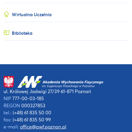
Wirtualna Uczelnia
Biblioteka
ul. Królowej Jadwigi 27/39
61-871 Poznań
NIP
777-00-03-185
REGON
000327853
tel.:
(+48) 61 835 50 00
fax:
(+48) 61 835 50 99
e-mail:
office@awf.poznan.pl