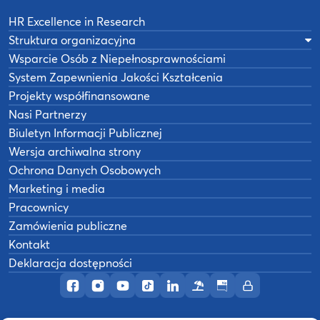
HR Excellence in Research
Struktura organizacyjna
Wsparcie Osób z Niepełnosprawnościami
System Zapewnienia Jakości Kształcenia
Projekty współfinansowane
Nasi Partnerzy
Biuletyn Informacji Publicznej
Wersja archiwalna strony
Ochrona Danych Osobowych
Marketing i media
Pracownicy
Zamówienia publiczne
Kontakt
Deklaracja dostępności
Profil AWF Poznań w serwisie Facebook
Profil AWF Poznań w serwisie Instagram
Profil AWF Poznań w serwisie YouTub
Profil AWF Poznań w serwisie Tik
Profil AWF Poznań w serwisi
Ośrodek wypoczynkowy
Biuletyn Informacji
Intranet