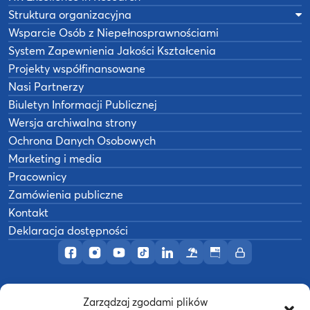
Struktura organizacyjna
Wsparcie Osób z Niepełnosprawnościami
System Zapewnienia Jakości Kształcenia
Projekty współfinansowane
Nasi Partnerzy
Biuletyn Informacji Publicznej
Wersja archiwalna strony
Ochrona Danych Osobowych
Marketing i media
Pracownicy
Zamówienia publiczne
Kontakt
Deklaracja dostępności
Profil AWF Poznań w serwisie Facebook
Profil AWF Poznań w serwisie Instagram
Profil AWF Poznań w serwisie YouTub
Profil AWF Poznań w serwisie Tik
Profil AWF Poznań w serwisi
Ośrodek wypoczynkowy
Biuletyn Informacji
Intranet
Zarządzaj zgodami plików
©
2026
Akademia Wychowania Fizycznego w