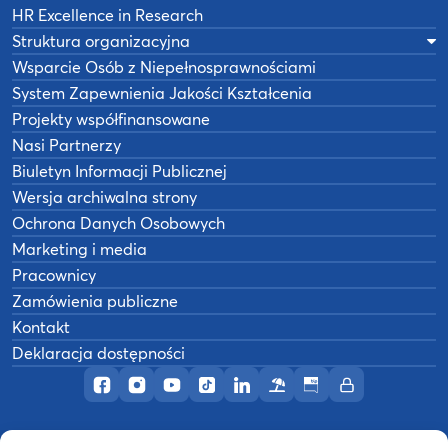
HR Excellence in Research
Struktura organizacyjna
Wsparcie Osób z Niepełnosprawnościami
System Zapewnienia Jakości Kształcenia
Projekty współfinansowane
Nasi Partnerzy
Biuletyn Informacji Publicznej
Wersja archiwalna strony
Ochrona Danych Osobowych
Marketing i media
Pracownicy
Zamówienia publiczne
Kontakt
Deklaracja dostępności
Profil AWF Poznań w serwisie Facebook
Profil AWF Poznań w serwisie Instagram
Profil AWF Poznań w serwisie YouTub
Profil AWF Poznań w serwisie Tik
Profil AWF Poznań w serwisi
Ośrodek wypoczynkowy
Biuletyn Informacji
Intranet