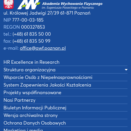
ul. Królowej Jadwigi 27/39
61-871 Poznań
NIP
777-00-03-185
REGON
000327853
tel.:
(+48) 61 835 50 00
fax:
(+48) 61 835 50 99
e-mail:
office@awf.poznan.pl
HR Excellence in Research
Struktura organizacyjna
Wsparcie Osób z Niepełnosprawnościami
System Zapewnienia Jakości Kształcenia
Projekty współfinansowane
Nasi Partnerzy
Biuletyn Informacji Publicznej
Wersja archiwalna strony
Ochrona Danych Osobowych
Marketing i media