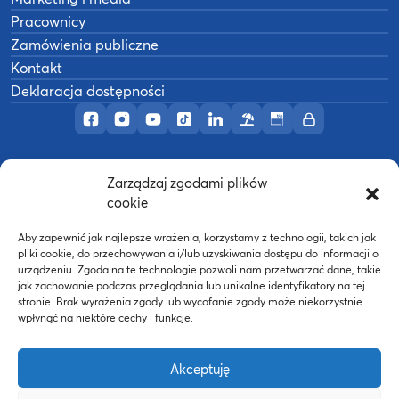
Pracownicy
Zamówienia publiczne
Kontakt
Deklaracja dostępności
Profil AWF Poznań w serwisie Facebook
Profil AWF Poznań w serwisie Instagram
Profil AWF Poznań w serwisie YouTub
Profil AWF Poznań w serwisie Tik
Profil AWF Poznań w serwisi
Ośrodek wypoczynkowy
Biuletyn Informacji
Intranet
Zarządzaj zgodami plików
©
2026
Akademia Wychowania Fizycznego w
cookie
B
Poznaniu
Wykonanie:
nFinity.pl
Aby zapewnić jak najlepsze wrażenia, korzystamy z technologii, takich jak
pliki cookie, do przechowywania i/lub uzyskiwania dostępu do informacji o
urządzeniu. Zgoda na te technologie pozwoli nam przetwarzać dane, takie
jak zachowanie podczas przeglądania lub unikalne identyfikatory na tej
stronie. Brak wyrażenia zgody lub wycofanie zgody może niekorzystnie
wpłynąć na niektóre cechy i funkcje.
Akceptuję