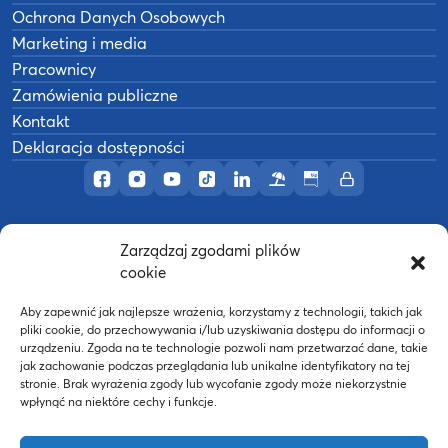
Ochrona Danych Osobowych
Marketing i media
Pracownicy
Zamówienia publiczne
Kontakt
Deklaracja dostępności
Profil AWF Poznań w serwisie Facebook
Profil AWF Poznań w serwisie Instagram
Profil AWF Poznań w serwisie YouTub
Profil AWF Poznań w serwisie Tik
Profil AWF Poznań w serwisi
Ośrodek wypoczynkowy
Biuletyn Informacji
Intranet
Zarządzaj zgodami plików
©
2026
Akademia Wychowania Fizycznego w
cookie
B
Poznaniu
Wykonanie:
nFinity.pl
Aby zapewnić jak najlepsze wrażenia, korzystamy z technologii, takich jak
pliki cookie, do przechowywania i/lub uzyskiwania dostępu do informacji o
urządzeniu. Zgoda na te technologie pozwoli nam przetwarzać dane, takie
jak zachowanie podczas przeglądania lub unikalne identyfikatory na tej
stronie. Brak wyrażenia zgody lub wycofanie zgody może niekorzystnie
wpłynąć na niektóre cechy i funkcje.