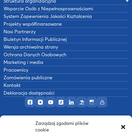
Struktura organizacyjna
Wsparcie Osób z Niepełnosprawnościami
System Zapewnienia Jakości Kształcenia
Projekty współfinansowane
Nasi Partnerzy
Biuletyn Informacji Publicznej
Wersja archiwalna strony
Ochrona Danych Osobowych
Marketing i media
Pracownicy
Zamówienia publiczne
Kontakt
Deklaracja dostępności
Profil AWF Poznań w serwisie Facebook
Profil AWF Poznań w serwisie Instagram
Profil AWF Poznań w serwisie YouTub
Profil AWF Poznań w serwisie Tik
Profil AWF Poznań w serwisi
Ośrodek wypoczynkowy
Biuletyn Informacji
Intranet
Zarządzaj zgodami plików
©
2026
Akademia Wychowania Fizycznego w
cookie
B