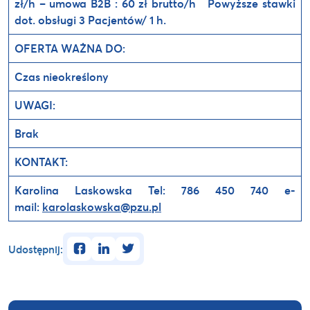
zł/h
– umowa B2B : 60 zł brutto/h
Powyższe stawki
dot. obsługi 3 Pacjentów/ 1 h.
OFERTA WAŻNA DO:
Czas nieokreślony
UWAGI:
Brak
KONTAKT:
Karolina Laskowska
Tel: 786 450 740
e-
mail:
karolaskowska@pzu.pl
facebook
linkedin
twitter
Udostępnij: