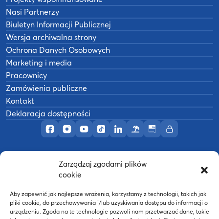
Nasi Partnerzy
Biuletyn Informacji Publicznej
Wersja archiwalna strony
Ochrona Danych Osobowych
Marketing i media
Pracownicy
Zamówienia publiczne
Kontakt
Deklaracja dostępności
Profil AWF Poznań w serwisie Facebook
Profil AWF Poznań w serwisie Instagram
Profil AWF Poznań w serwisie YouTub
Profil AWF Poznań w serwisie Tik
Profil AWF Poznań w serwisi
Ośrodek wypoczynkowy
Biuletyn Informacji
Intranet
Zarządzaj zgodami plików
©
2026
Akademia Wychowania Fizycznego w
cookie
B
Poznaniu
Wykonanie:
nFinity.pl
Aby zapewnić jak najlepsze wrażenia, korzystamy z technologii, takich jak
pliki cookie, do przechowywania i/lub uzyskiwania dostępu do informacji o
urządzeniu. Zgoda na te technologie pozwoli nam przetwarzać dane, takie