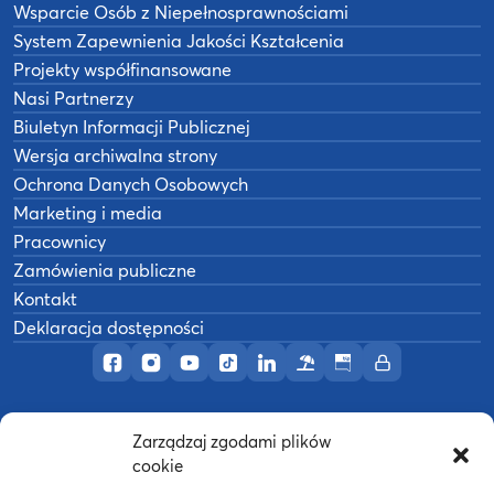
Wsparcie Osób z Niepełnosprawnościami
System Zapewnienia Jakości Kształcenia
Projekty współfinansowane
Nasi Partnerzy
Biuletyn Informacji Publicznej
Wersja archiwalna strony
Ochrona Danych Osobowych
Marketing i media
Pracownicy
Zamówienia publiczne
Kontakt
Deklaracja dostępności
Profil AWF Poznań w serwisie Facebook
Profil AWF Poznań w serwisie Instagram
Profil AWF Poznań w serwisie YouTub
Profil AWF Poznań w serwisie Tik
Profil AWF Poznań w serwisi
Ośrodek wypoczynkowy
Biuletyn Informacji
Intranet
Zarządzaj zgodami plików
©
2026
Akademia Wychowania Fizycznego w
cookie
B
Poznaniu