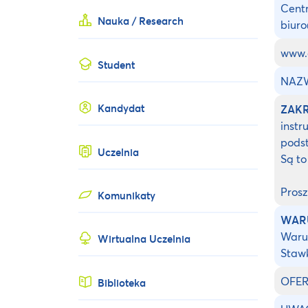
Centr
Nauka / Research
biuro
www.o
Student
NAZW
Kandydat
ZAK
instr
podst
Uczelnia
Są to
Prosz
Komunikaty
WAR
Warun
Wirtualna Uczelnia
Staw
OFER
Biblioteka