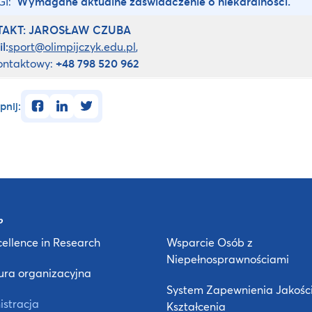
GI:
Wymagane aktualne zaświadczenie o niekaralności.
TAKT:
JAROSŁAW CZUBA
l:
sport@olimpijczyk.edu.pl
,
kontaktowy:
+48 798 520 962
facebook
linkedin
twitter
pnij:
ellence in Research
Wsparcie Osób z
Niepełnosprawnościami
ura organizacyjna
System Zapewnienia Jakośc
istracja
Kształcenia