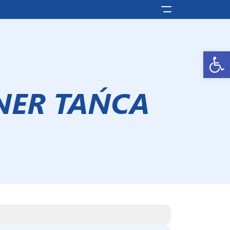
Pokaż/ukryj men
Otwórz pasek narzędzi
NER TAŃCA