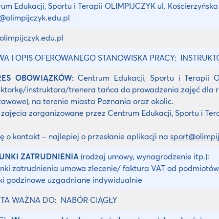
um Edukacji, Sportu i Terapii OLIMPIJCZYK ul. Kościerzyńsk
@olimpijczyk.edu.pl
limpijczyk.edu.pl
A I OPIS OFEROWANEGO STANOWISKA PRACY: INSTRUKTO
RES OBOWIĄZKÓW:
Centrum Edukacji, Sportu i Terapii O
uktorkę/instruktora/trenera tańca do prowadzenia zajęć dla 
awowe), na terenie miasta Poznania oraz okolic.
 zajęcia zorganizowane przez Centrum Edukacji, Sportu i Tera
ę o kontakt – najlepiej o przesłanie aplikacji na
sport@olimpij
UNKI ZATRUDNIENIA
(rodzaj umowy, wynagrodzenie itp.):
ki zatrudnienia umowa zlecenie/ faktura VAT od podmiotów
ki godzinowe uzgadniane indywidualnie
TA WAŻNA DO: NABÓR CIĄGŁY