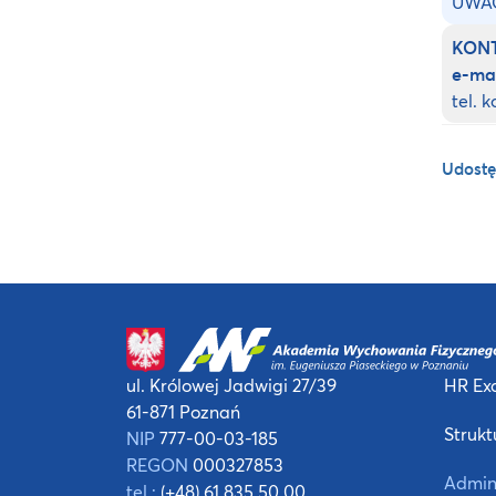
UWA
KON
e-mai
tel. 
Udostę
ul. Królowej Jadwigi 27/39
HR Exc
61-871 Poznań
Strukt
NIP
777-00-03-185
REGON
000327853
Admin
tel.:
(+48) 61 835 50 00