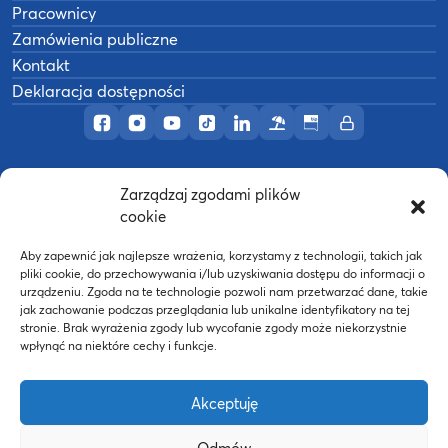
Pracownicy
Zamówienia publiczne
Kontakt
Deklaracja dostępności
Profil AWF Poznań w serwisie Facebook
Profil AWF Poznań w serwisie Instagram
Profil AWF Poznań w serwisie YouTub
Profil AWF Poznań w serwisie Tik
Profil AWF Poznań w serwisi
Ośrodek wypoczynkowy
Biuletyn Informacji
Intranet
Zarządzaj zgodami plików
©
2026
Akademia Wychowania Fizycznego w
cookie
B
Poznaniu
Wykonanie:
nFinity.pl
Aby zapewnić jak najlepsze wrażenia, korzystamy z technologii, takich jak
pliki cookie, do przechowywania i/lub uzyskiwania dostępu do informacji o
urządzeniu. Zgoda na te technologie pozwoli nam przetwarzać dane, takie
jak zachowanie podczas przeglądania lub unikalne identyfikatory na tej
stronie. Brak wyrażenia zgody lub wycofanie zgody może niekorzystnie
wpłynąć na niektóre cechy i funkcje.
Akceptuję
Odmów