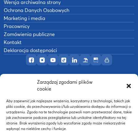
Wersja archiwalna strony
Ochrona Danych Osobowych
Marketing i media
Pracownicy
Zamówienia publiczne
Kontakt
Deklaracja dostępności
Profil AWF Poznań w serwisie Facebook
Profil AWF Poznań w serwisie Instagram
Profil AWF Poznań w serwisie YouTub
Profil AWF Poznań w serwisie Tik
Profil AWF Poznań w serwisi
Ośrodek wypoczynkowy
Biuletyn Informacji
Intranet
Zarządzaj zgodami plików
©
2026
Akademia Wychowania Fizycznego w
cookie
B
Poznaniu
Wykonanie:
nFinity.pl
Aby zapewnić jak najlepsze wrażenia, korzystamy z technologii, takich jak
pliki cookie, do przechowywania i/lub uzyskiwania dostępu do informacji o
urządzeniu. Zgoda na te technologie pozwoli nam przetwarzać dane, takie
jak zachowanie podczas przeglądania lub unikalne identyfikatory na tej
stronie. Brak wyrażenia zgody lub wycofanie zgody może niekorzystnie
wpłynąć na niektóre cechy i funkcje.