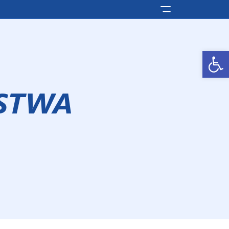
Pokaż/ukryj men
Otwórz pasek narzędzi
RSTWA