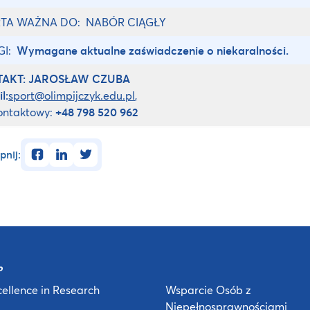
TA WAŻNA DO: NABÓR CIĄGŁY
GI:
Wymagane aktualne zaświadczenie o niekaralności.
TAKT:
JAROSŁAW CZUBA
l:
sport@olimpijczyk.edu.pl
,
kontaktowy:
+48 798 520 962
facebook
linkedin
twitter
pnij:
ellence in Research
Wsparcie Osób z
Niepełnosprawnościami