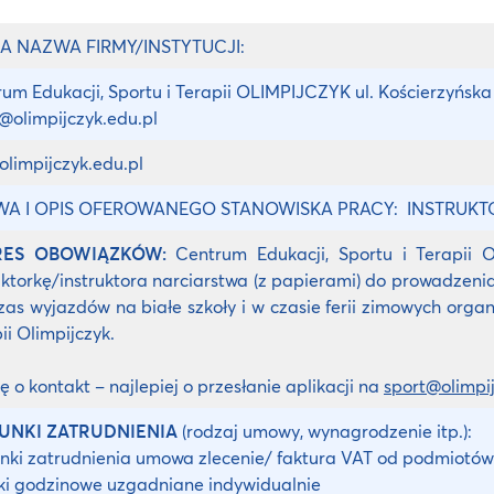
A NAZWA FIRMY/INSTYTUCJI:
um Edukacji, Sportu i Terapii OLIMPIJCZYK ul. Kościerzyńsk
@olimpijczyk.edu.pl
limpijczyk.edu.pl
A I OPIS OFEROWANEGO STANOWISKA PRACY: INSTRUKT
RES OBOWIĄZKÓW:
Centrum Edukacji, Sportu i Terapii O
uktorkę/instruktora narciarstwa (z papierami) do prowadzeni
as wyjazdów na białe szkoły i w czasie ferii zimowych orga
ii Olimpijczyk.
ę o kontakt – najlepiej o przesłanie aplikacji na
sport@olimpij
UNKI ZATRUDNIENIA
(rodzaj umowy, wynagrodzenie itp.):
ki zatrudnienia umowa zlecenie/ faktura VAT od podmiotów
ki godzinowe uzgadniane indywidualnie