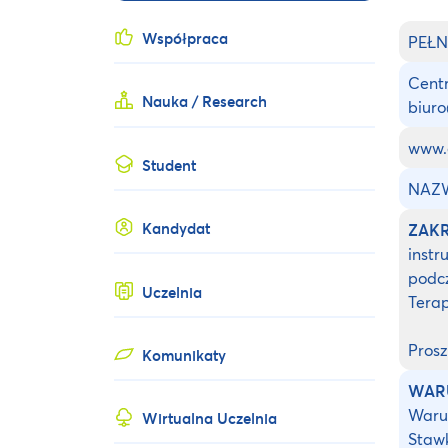
Współpraca
PEŁN
Centr
Nauka / Research
biuro
www.o
Student
NAZW
Kandydat
ZAK
instr
podcz
Uczelnia
Terap
Prosz
Komunikaty
WAR
Warun
Wirtualna Uczelnia
Staw