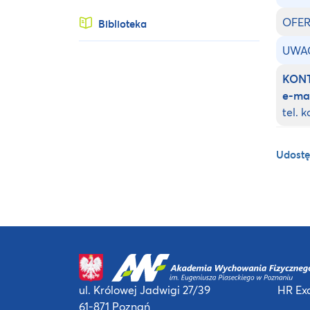
OFER
Biblioteka
UWA
KON
e-mai
tel. 
Udostę
ul. Królowej Jadwigi 27/39
HR Exc
61-871 Poznań