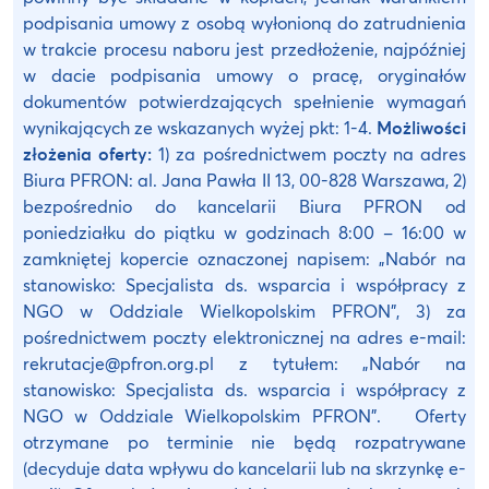
podpisania umowy z osobą wyłonioną do zatrudnienia
w trakcie procesu naboru jest przedłożenie, najpóźniej
w dacie podpisania umowy o pracę, oryginałów
dokumentów potwierdzających spełnienie wymagań
wynikających ze wskazanych wyżej pkt: 1-4.
Możliwości
złożenia oferty:
1) za pośrednictwem poczty na adres
Biura PFRON: al. Jana Pawła II 13, 00-828 Warszawa, 2)
bezpośrednio do kancelarii Biura PFRON od
poniedziałku do piątku w godzinach 8:00 – 16:00 w
zamkniętej kopercie oznaczonej napisem: „Nabór na
stanowisko: Specjalista ds. wsparcia i współpracy z
NGO w Oddziale Wielkopolskim PFRON”, 3) za
pośrednictwem poczty elektronicznej na adres e-mail:
rekrutacje@pfron.org.pl z tytułem: „Nabór na
stanowisko: Specjalista ds. wsparcia i współpracy z
NGO w Oddziale Wielkopolskim PFRON”. Oferty
otrzymane po terminie nie będą rozpatrywane
(decyduje data wpływu do kancelarii lub na skrzynkę e-