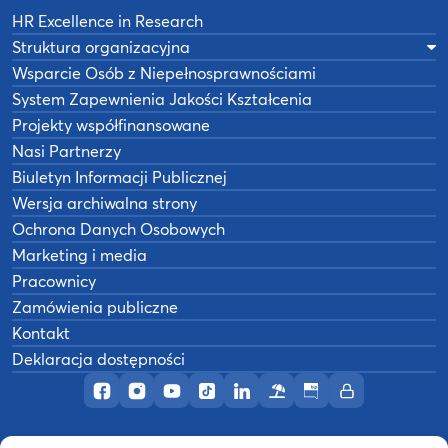
HR Excellence in Research
Struktura organizacyjna
Wsparcie Osób z Niepełnosprawnościami
System Zapewnienia Jakości Kształcenia
Projekty współfinansowane
Nasi Partnerzy
Biuletyn Informacji Publicznej
Wersja archiwalna strony
Ochrona Danych Osobowych
Marketing i media
Pracownicy
Zamówienia publiczne
Kontakt
Deklaracja dostępności
Profil AWF Poznań w serwisie Facebook
Profil AWF Poznań w serwisie Instagram
Profil AWF Poznań w serwisie YouTub
Profil AWF Poznań w serwisie Tik
Profil AWF Poznań w serwisi
Ośrodek wypoczynkowy
Biuletyn Informacji
Intranet