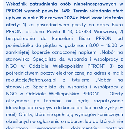
Wskaźnik zatrudnienia osób niepełnosprawnych w
PFRON wynosi: powyżej 14%.
Termin składania ofert
upływa w dniu: 19 czerwca 2024 r.
Możliwości złożenia
oferty:
1) za pośrednictwem poczty na adres Biura
PFRON: al. Jana Pawła II 13, 00-828 Warszawa, 2)
bezpośrednio do kancelarii Biura PFRON od
poniedziałku do piątku w godzinach 8:00 – 16:00 w
zamkniętej kopercie oznaczonej napisem: „Nabór na
stanowisko: Specjalista ds. wsparcia i współpracy z
NGO w Oddziale Wielkopolskim PFRON”, 3) za
pośrednictwem poczty elektronicznej na adres e-mail:
rekrutacje@pfron.org.pl z tytułem: „Nabór na
stanowisko: Specjalista ds. wsparcia i współpracy z
NGO w Oddziale Wielkopolskim PFRON”. Oferty
otrzymane po terminie nie będą rozpatrywane
(decyduje data wpływu do kancelarii lub na skrzynkę e-
mail). Oferty, które nie spełniają wymogów koniecznych
określonych w ogłoszeniu o naborze, lub do których nie
dołączono wymaganych dokumentów zostaną