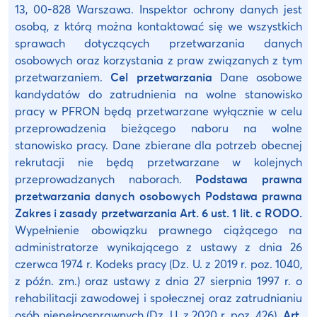
13, 00-828 Warszawa. Inspektor ochrony danych jest
osobą, z którą można kontaktować się we wszystkich
sprawach dotyczących przetwarzania danych
osobowych oraz korzystania z praw związanych z tym
przetwarzaniem.
Cel przetwarzania
Dane osobowe
kandydatów do zatrudnienia na wolne stanowisko
pracy w PFRON będą przetwarzane wyłącznie w celu
przeprowadzenia bieżącego naboru na wolne
stanowisko pracy. Dane zbierane dla potrzeb obecnej
rekrutacji nie będą przetwarzane w kolejnych
przeprowadzanych naborach.
Podstawa prawna
przetwarzania danych osobowych
Podstawa prawna
Zakres i zasady przetwarzania
Art. 6 ust. 1 lit. c RODO.
Wypełnienie obowiązku prawnego ciążącego na
administratorze wynikającego z ustawy z dnia 26
czerwca 1974 r. Kodeks pracy (Dz. U. z 2019 r. poz. 1040,
z późn. zm.) oraz ustawy z dnia 27 sierpnia 1997 r. o
rehabilitacji zawodowej i społecznej oraz zatrudnianiu
osób niepełnosprawnych (Dz. U. z 2020 r. poz. 426).
Art.