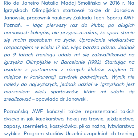
Rio de Janeiro Natalia Madaj-Smolińska w 2016 r. Na
Igrzyskach Olimpijskich startował także dr Jarosław
Janowski, pracownik naukowy Zakładu Teorii Sportu AWF
Poznań.
– Idąc pierwszy raz do klubu, po długich
namowach kolegów, nie przypuszczałem, że sport stanie
się moim sposobem na życie. Uprawianie wioślarstwa
rozpocząłem w wieku 17 lat, więc bardzo późno. Jednak
po 9 latach treningu udało mi się zakwalifikować na
Igrzyska Olimpijskie w Barcelonie (1992). Startując na
osadzie z partnerami z różnych klubów zająłem 11.
miejsce w konkurencji czwórek podwójnych. Wynik nie
należy do najwyższych, jednak udział w igrzyskach jest
marzeniem wielu sportowców, które mi udało się
zrealizować –
opowiada dr Janowski.
Poznańską AWF kończyli także reprezentanci takich
dyscyplin jak kajakarstwo, hokej na trawie, jeździectwo,
zapasy, szermierka, koszykówka, piłka nożna, łyżwiarstwo
szybkie. Program studiów Uczelni uzupełniał ich trening