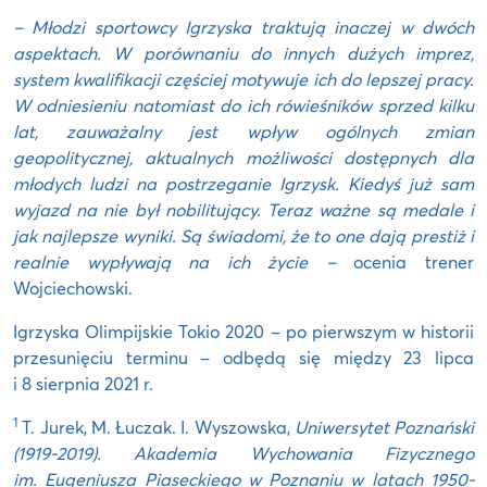
– Młodzi sportowcy Igrzyska traktują inaczej w dwóch
aspektach. W porównaniu do innych dużych imprez,
system kwalifikacji częściej motywuje ich do lepszej pracy.
W odniesieniu natomiast do ich rówieśników sprzed kilku
lat, zauważalny jest wpływ ogólnych zmian
geopolitycznej, aktualnych możliwości dostępnych dla
młodych ludzi na postrzeganie Igrzysk. Kiedyś już sam
wyjazd na nie był nobilitujący. Teraz ważne są medale i
jak najlepsze wyniki. Są świadomi, że to one dają prestiż i
realnie wypływają na ich życie –
ocenia trener
Wojciechowski.
Igrzyska Olimpijskie Tokio 2020 – po pierwszym w historii
przesunięciu terminu – odbędą się między 23 lipca
i 8 sierpnia 2021 r.
1
T. Jurek, M. Łuczak. I. Wyszowska,
Uniwersytet Poznański
(1919-2019). Akademia Wychowania Fizycznego
im. Eugeniusza Piaseckiego w Poznaniu w latach 1950-