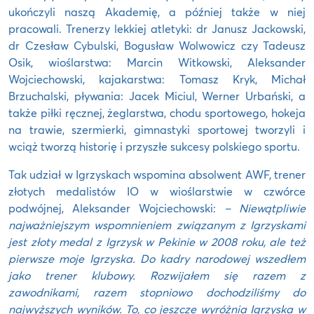
ukończyli naszą Akademię, a później także w niej
pracowali. Trenerzy lekkiej atletyki: dr Janusz Jackowski,
dr Czesław Cybulski, Bogusław Wolwowicz czy Tadeusz
Osik, wioślarstwa: Marcin Witkowski, Aleksander
Wojciechowski, kajakarstwa: Tomasz Kryk, Michał
Brzuchalski, pływania: Jacek Miciul, Werner Urbański, a
także piłki ręcznej, żeglarstwa, chodu sportowego, hokeja
na trawie, szermierki, gimnastyki sportowej tworzyli i
wciąż tworzą historię i przyszłe sukcesy polskiego sportu.
Tak udział w Igrzyskach wspomina absolwent AWF, trener
złotych medalistów IO w wioślarstwie w czwórce
podwójnej, Aleksander Wojciechowski:
– Niewątpliwie
najważniejszym wspomnieniem związanym z Igrzyskami
jest złoty medal z Igrzysk w Pekinie w 2008 roku, ale też
pierwsze moje Igrzyska. Do kadry narodowej wszedłem
jako trener klubowy. Rozwijałem się razem z
zawodnikami, razem stopniowo dochodziliśmy do
najwyższych wyników. To, co jeszcze wyróżnia Igrzyska w