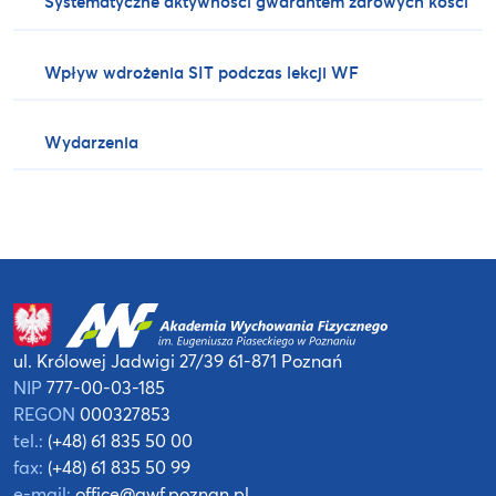
Systematyczne aktywności gwarantem zdrowych kości
Wpływ wdrożenia SIT podczas lekcji WF
Wydarzenia
ul. Królowej Jadwigi 27/39
61-871 Poznań
NIP
777-00-03-185
REGON
000327853
tel.:
(+48) 61 835 50 00
fax:
(+48) 61 835 50 99
e-mail:
office@awf.poznan.pl