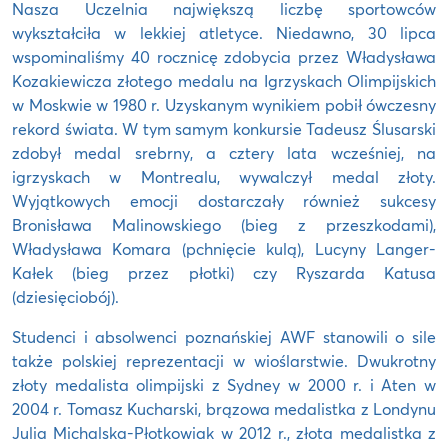
Nasza Uczelnia największą liczbę sportowców
wykształciła w lekkiej atletyce. Niedawno, 30 lipca
wspominaliśmy 40 rocznicę zdobycia przez Władysława
Kozakiewicza złotego medalu na Igrzyskach Olimpijskich
w Moskwie w 1980 r. Uzyskanym wynikiem pobił ówczesny
rekord świata. W tym samym konkursie Tadeusz Ślusarski
zdobył medal srebrny, a cztery lata wcześniej, na
igrzyskach w Montrealu, wywalczył medal złoty.
Wyjątkowych emocji dostarczały również sukcesy
Bronisława Malinowskiego (bieg z przeszkodami),
Władysława Komara (pchnięcie kulą), Lucyny Langer-
Kałek (bieg przez płotki) czy Ryszarda Katusa
(dziesięciobój).
Studenci i absolwenci poznańskiej AWF stanowili o sile
także polskiej reprezentacji w wioślarstwie. Dwukrotny
złoty medalista olimpijski z Sydney w 2000 r. i Aten w
2004 r. Tomasz Kucharski, brązowa medalistka z Londynu
Julia Michalska-Płotkowiak w 2012 r., złota medalistka z