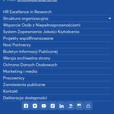
HR Excellence in Research
Struktura organizacyjna
Wsparcie Osób z Niepełnosprawnościami
System Zapewnienia Jakości Kształcenia
Projekty współfinansowane
Nasi Partnerzy
Biuletyn Informacji Publicznej
Wersja archiwalna strony
Ochrona Danych Osobowych
Marketing i media
Pracownicy
Zamówienia publiczne
Kontakt
Deklaracja dostępności
Profil AWF Poznań w serwisie Facebook
Profil AWF Poznań w serwisie Instagram
Profil AWF Poznań w serwisie YouTub
Profil AWF Poznań w serwisie Tik
Profil AWF Poznań w serwisi
Ośrodek wypoczynkowy
Biuletyn Informacji
Intranet