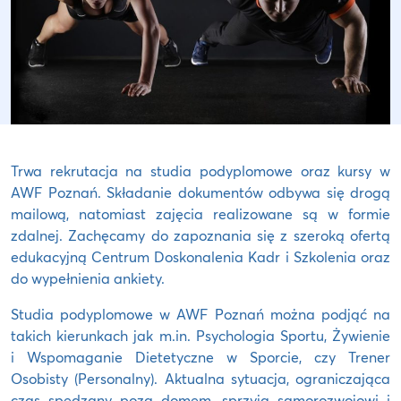
Trwa rekrutacja na studia podyplomowe oraz kursy w
AWF Poznań. Składanie dokumentów odbywa się drogą
mailową, natomiast zajęcia realizowane są w formie
zdalnej. Zachęcamy do zapoznania się z szeroką ofertą
edukacyjną Centrum Doskonalenia Kadr i Szkolenia oraz
do wypełnienia ankiety.
Studia podyplomowe w AWF Poznań można podjąć na
takich kierunkach jak m.in. Psychologia Sportu, Żywienie
i Wspomaganie Dietetyczne w Sporcie, czy Trener
Osobisty (Personalny). Aktualna sytuacja, ograniczająca
czas spędzany poza domem, sprzyja samorozwojowi i