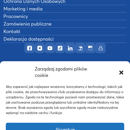
Ochrona Danych Osobowych
Marketing i media
Pracownicy
Zamówienia publiczne
Kontakt
Deklaracja dostępności
Profil AWF Poznań w serwisie Facebook
Profil AWF Poznań w serwisie Instagram
Profil AWF Poznań w serwisie YouTub
Profil AWF Poznań w serwisie Tik
Profil AWF Poznań w serwisi
Ośrodek wypoczynkowy
Biuletyn Informacji
Intranet
Zarządzaj zgodami plików
©
2026
Akademia Wychowania Fizycznego w
cookie
B
Poznaniu
Wykonanie:
nFinity.pl
Aby zapewnić jak najlepsze wrażenia, korzystamy z technologii, takich jak
pliki cookie, do przechowywania i/lub uzyskiwania dostępu do informacji o
urządzeniu. Zgoda na te technologie pozwoli nam przetwarzać dane, takie
jak zachowanie podczas przeglądania lub unikalne identyfikatory na tej
stronie. Brak wyrażenia zgody lub wycofanie zgody może niekorzystnie
wpłynąć na niektóre cechy i funkcje.
Akceptuję