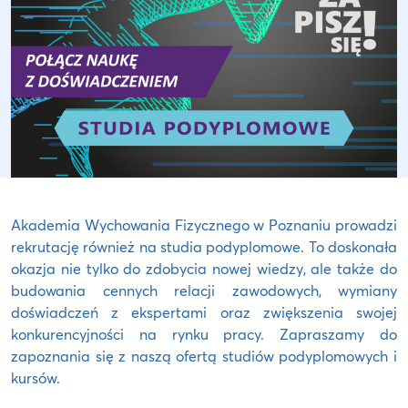
Akademia Wychowania Fizycznego w Poznaniu prowadzi
rekrutację również na studia podyplomowe. To doskonała
okazja nie tylko do zdobycia nowej wiedzy, ale także do
budowania cennych relacji zawodowych, wymiany
doświadczeń z ekspertami oraz zwiększenia swojej
konkurencyjności na rynku pracy. Zapraszamy do
zapoznania się z naszą ofertą studiów podyplomowych i
kursów.