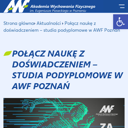
Po
Otwórz pasek narzędzi
Strona główna
Aktualności
Połącz naukę z
doświadczeniem ­– studia podyplomowe w AWF Poznań
POŁĄCZ NAUKĘ Z
DOŚWIADCZENIEM ­–
STUDIA PODYPLOMOWE W
AWF POZNAŃ