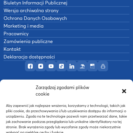
Biuletyn Informacji Publicznej
Wersja archiwalna strony
Ochrona Danych Osobowych
Marketing i media
Pracownicy
Zamówienia publiczne
Kontakt
Deklaracja dostępności
Profil AWF Poznań w serwisie Facebook
Profil AWF Poznań w serwisie Instagram
Profil AWF Poznań w serwisie YouTub
Profil AWF Poznań w serwisie Tik
Profil AWF Poznań w serwisi
Ośrodek wypoczynkowy
Biuletyn Informacji
Intranet
Zarządzaj zgodami plików
©
2026
Akademia Wychowania Fizycznego w
cookie
B
Poznaniu
Wykonanie:
nFinity.pl
Aby zapewnić jak najlepsze wrażenia, korzystamy z technologii, takich jak
pliki cookie, do przechowywania i/lub uzyskiwania dostępu do informacji o
urządzeniu. Zgoda na te technologie pozwoli nam przetwarzać dane, takie
jak zachowanie podczas przeglądania lub unikalne identyfikatory na tej
stronie. Brak wyrażenia zgody lub wycofanie zgody może niekorzystnie
wpłynąć na niektóre cechy i funkcje.