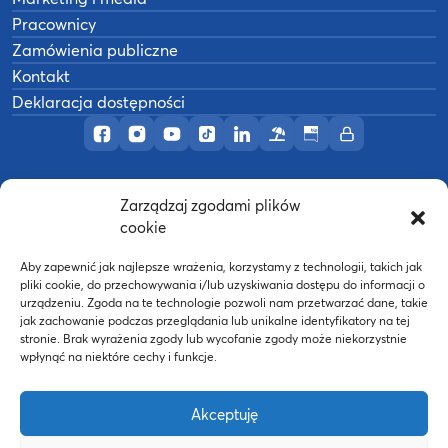
Pracownicy
Zamówienia publiczne
Kontakt
Deklaracja dostępności
Profil AWF Poznań w serwisie Facebook
Profil AWF Poznań w serwisie Instagram
Profil AWF Poznań w serwisie YouTub
Profil AWF Poznań w serwisie Tik
Profil AWF Poznań w serwisi
Ośrodek wypoczynkowy
Biuletyn Informacji
Intranet
Zarządzaj zgodami plików
©
2026
Akademia Wychowania Fizycznego w
cookie
B
Poznaniu
Wykonanie:
nFinity.pl
Aby zapewnić jak najlepsze wrażenia, korzystamy z technologii, takich jak
pliki cookie, do przechowywania i/lub uzyskiwania dostępu do informacji o
urządzeniu. Zgoda na te technologie pozwoli nam przetwarzać dane, takie
jak zachowanie podczas przeglądania lub unikalne identyfikatory na tej
stronie. Brak wyrażenia zgody lub wycofanie zgody może niekorzystnie
wpłynąć na niektóre cechy i funkcje.
Akceptuję