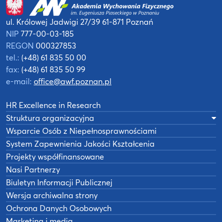
ul. Królowej Jadwigi 27/39
61-871 Poznań
NIP
777-00-03-185
REGON
000327853
tel.:
(+48) 61 835 50 00
fax:
(+48) 61 835 50 99
e-mail:
office@awf.poznan.pl
HR Excellence in Research
Struktura organizacyjna
Wsparcie Osób z Niepełnosprawnościami
System Zapewnienia Jakości Kształcenia
Projekty współfinansowane
Nasi Partnerzy
Biuletyn Informacji Publicznej
Wersja archiwalna strony
Ochrona Danych Osobowych
Marketing i media