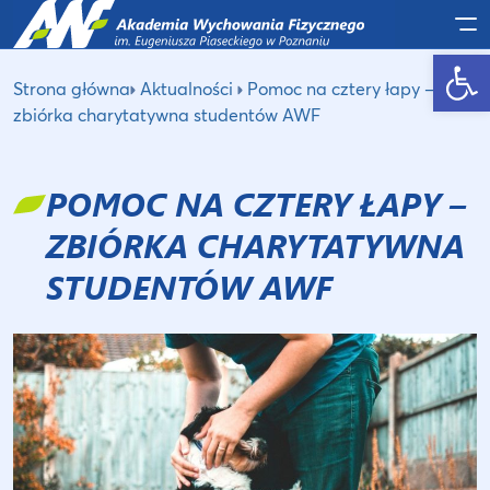
Po
Otwórz pasek narzędzi
Strona główna
Aktualności
Pomoc na cztery łapy –
zbiórka charytatywna studentów AWF
POMOC NA CZTERY ŁAPY –
ZBIÓRKA CHARYTATYWNA
STUDENTÓW AWF