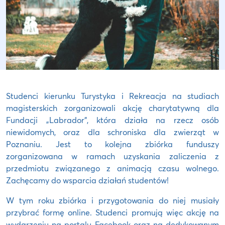
Studenci kierunku Turystyka i Rekreacja na studiach
magisterskich zorganizowali akcję charytatywną dla
Fundacji „Labrador”, która działa na rzecz osób
niewidomych, oraz dla schroniska dla zwierząt w
Poznaniu. Jest to kolejna zbiórka funduszy
zorganizowana w ramach uzyskania zaliczenia z
przedmiotu związanego z animacją czasu wolnego.
Zachęcamy do wsparcia działań studentów!
W tym roku zbiórka i przygotowania do niej musiały
przybrać formę online. Studenci promują więc akcję na
wydarzeniu na portalu Facebook oraz na dedykowanym