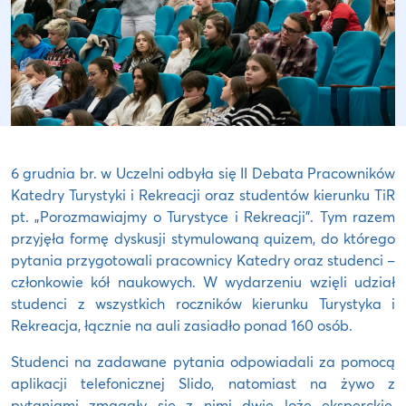
6 grudnia br. w Uczelni odbyła się II Debata Pracowników
Katedry Turystyki i Rekreacji oraz studentów kierunku TiR
pt. „Porozmawiajmy o Turystyce i Rekreacji”. Tym razem
przyjęła formę dyskusji stymulowaną quizem, do którego
pytania przygotowali pracownicy Katedry oraz studenci –
członkowie kół naukowych. W wydarzeniu wzięli udział
studenci z wszystkich roczników kierunku Turystyka i
Rekreacja, łącznie na auli zasiadło ponad 160 osób.
Studenci na zadawane pytania odpowiadali za pomocą
aplikacji telefonicznej Slido, natomiast na żywo z
pytaniami zmagały się z nimi dwie loże eksperckie,