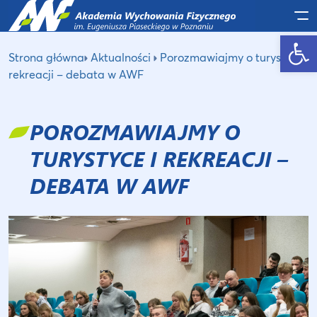
Po
Otwórz pasek narzędzi
Strona główna
Aktualności
Porozmawiajmy o turystyce i
rekreacji – debata w AWF
POROZMAWIAJMY O
TURYSTYCE I REKREACJI –
DEBATA W AWF