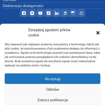
Deklaracja dostępności
Profil AWF Poznań w serwisie Facebook
Profil AWF Poznań w serwisie Instagram
Profil AWF Poznań w serwisie YouTub
Profil AWF Poznań w serwisie Tik
Profil AWF Poznań w serwisi
Ośrodek wypoczynkowy
Biuletyn Informacji
Intranet
Zarządzaj zgodami plików
©
2026
Akademia Wychowania Fizycznego w
cookie
B
Poznaniu
Wykonanie:
nFinity.pl
Aby zapewnić jak najlepsze wrażenia, korzystamy z technologii, takich jak
pliki cookie, do przechowywania i/lub uzyskiwania dostępu do informacji o
urządzeniu. Zgoda na te technologie pozwoli nam przetwarzać dane, takie
jak zachowanie podczas przeglądania lub unikalne identyfikatory na tej
stronie. Brak wyrażenia zgody lub wycofanie zgody może niekorzystnie
wpłynąć na niektóre cechy i funkcje.
Akceptuję
Odmów
Strona WWW powstała dzięki współfinansowaniu ze
Zobacz preferencje
środków Europejskiego Funduszu Społecznego oraz