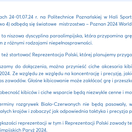
ch 24-01.07.24 r. na Politechnice Poznańskiej w Hali Spor
wo 4) odbędą się światowe mistrzostwa – Poznan 2024 World
 to niszowa dyscyplina paraolimpijska, która przypomina grę 
 z różnymi rodzajami niepełnosprawności.
 też startować Reprezentacja Polski, której planujemy przyg
zamy do dołączenia, można przynieść ciche akcesoria kibicow
024. Ze względu ze względu na koncentrację i precyzję, jaki
s zawodów. Głośne kibicowanie może zakłócać grę i przes
becność kibiców i ciche wsparcie będą niezwykle cenne i mo
terminy rozgrywek Biało-Czerwonych nie będą pasowały, w
ałych krajów i zobaczyć jak odpowiednia taktyka i precyzja 
ększości reprezentacji w tym i Reprezentacji Polski zawody 
impijskich Paryż 2024.