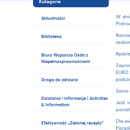
Kategorie
W dnia
Aktualności
Piotro
Boccia
Biblioteka
osobom
Będzie
Biuro Wsparcia Osób z
Niepełnosprawnościami
Zapras
EURO 2
podcza
Droga do zdrowia
Sama o
Działania i informacje | Activities
Jeśli 
& Information
pozost
Dla wi
Efektywność „Zielonej recepty”
Paraol