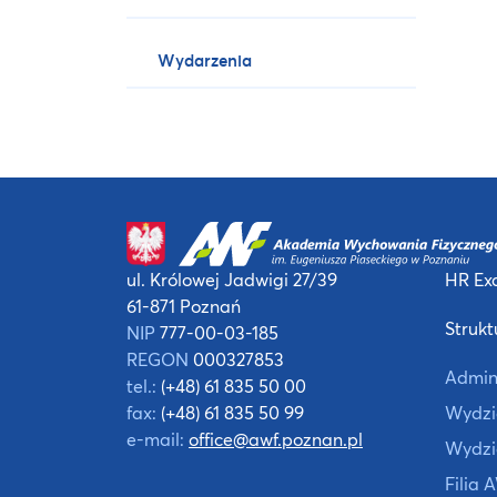
Wydarzenia
ul. Królowej Jadwigi 27/39
HR Exc
61-871 Poznań
Strukt
NIP
777-00-03-185
REGON
000327853
Admin
tel.:
(+48) 61 835 50 00
fax:
(+48) 61 835 50 99
Wydzia
e-mail:
office@awf.poznan.pl
Wydzi
Filia