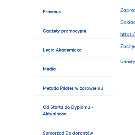
Zapra
Erasmus
Dokład
Gadżety promocyjne
https:
Zachęc
Legia Akademicka
Udostę
Media
Metoda Pilates w zdrowieniu
Od Startu do Dyplomu -
Aktualności
Samorząd Doktorantów