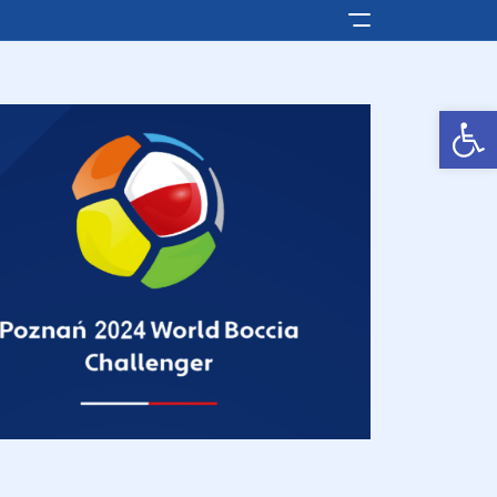
Pokaż/ukryj men
Otwórz pasek narzędzi