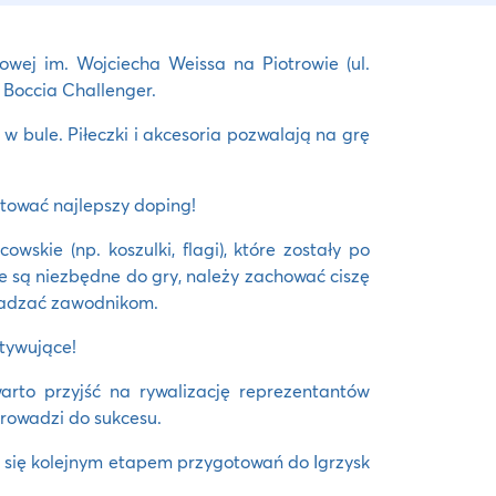
towej im. Wojciecha Weissa na Piotrowie (ul.
 Boccia Challenger.
w bule. Piłeczki i akcesoria pozwalają na grę
otować najlepszy doping!
skie (np. koszulki, flagi), które zostały po
e są niezbędne do gry, należy zachować ciszę
zkadzać zawodnikom.
tywujące!
arto przyjść na rywalizację reprezentantów
prowadzi do sukcesu.
te się kolejnym etapem przygotowań do Igrzysk