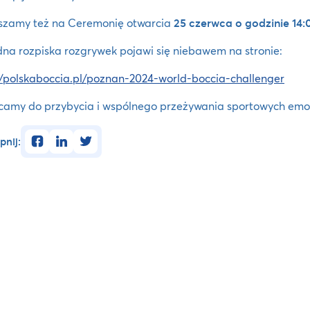
szamy też na Ceremonię otwarcia
25 czerwca o godzinie 14:
na rozpiska rozgrywek pojawi się niebawem na stronie:
//polskaboccia.pl/poznan-2024-world-boccia-challenger
amy do przybycia i wspólnego przeżywania sportowych emoc
facebook
linkedin
twitter
pnij: