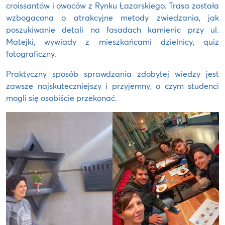
croissantów i owoców z Rynku Łazarskiego. Trasa została
wzbogacona o atrakcyjne metody zwiedzania, jak
poszukiwanie detali na fasadach kamienic przy ul.
Matejki, wywiady z mieszkańcami dzielnicy, quiz
fotograficzny.
Praktyczny sposób sprawdzania zdobytej wiedzy jest
zawsze najskuteczniejszy i przyjemny, o czym studenci
mogli się osobiście przekonać.