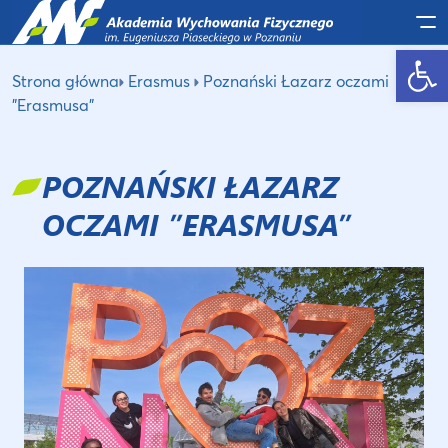
Po
Otwórz pasek narzędzi
Strona główna
Erasmus
Poznański Łazarz oczami
”Erasmusa”
POZNAŃSKI ŁAZARZ
OCZAMI ”ERASMUSA”