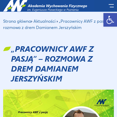
Po
Otwórz pasek narzędzi
Strona główna
Aktualności
„Pracownicy AWF z pasją” –
rozmowa z drem Damianem Jerszyńskim
„PRACOWNICY AWF Z
PASJĄ” – ROZMOWA Z
DREM DAMIANEM
JERSZYŃSKIM