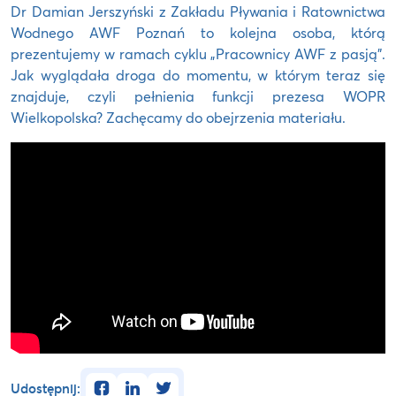
Dr Damian Jerszyński z Zakładu Pływania i Ratownictwa
Wodnego AWF Poznań to kolejna osoba, którą
prezentujemy w ramach cyklu „Pracownicy AWF z pasją”.
Jak wyglądała droga do momentu, w którym teraz się
znajduje, czyli pełnienia funkcji prezesa WOPR
Wielkopolska? Zachęcamy do obejrzenia materiału.
facebook
linkedin
twitter
Udostępnij: