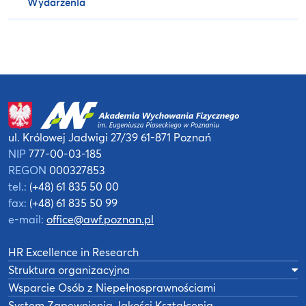
Wydarzenia
ul. Królowej Jadwigi 27/39
61-871 Poznań
NIP
777-00-03-185
REGON
000327853
tel.:
(+48) 61 835 50 00
fax:
(+48) 61 835 50 99
e-mail:
office@awf.poznan.pl
HR Excellence in Research
Struktura organizacyjna
Wsparcie Osób z Niepełnosprawnościami
System Zapewnienia Jakości Kształcenia