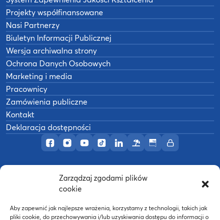
Projekty współfinansowane
Nasi Partnerzy
Biuletyn Informacji Publicznej
Wersja archiwalna strony
Ochrona Danych Osobowych
Marketing i media
Pracownicy
Zamówienia publiczne
Kontakt
Deklaracja dostępności
Profil AWF Poznań w serwisie Facebook
Profil AWF Poznań w serwisie Instagram
Profil AWF Poznań w serwisie YouTub
Profil AWF Poznań w serwisie Tik
Profil AWF Poznań w serwisi
Ośrodek wypoczynkowy
Biuletyn Informacji
Intranet
Zarządzaj zgodami plików
©
2026
Akademia Wychowania Fizycznego w
cookie
B
Poznaniu
Wykonanie:
nFinity.pl
Aby zapewnić jak najlepsze wrażenia, korzystamy z technologii, takich jak
pliki cookie, do przechowywania i/lub uzyskiwania dostępu do informacji o