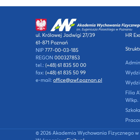
ul. Królowej Jadwigi 27/39
HR Exc
61-871 Poznań
Strukt
NIP
777-00-03-185
REGON
000327853
Admin
tel.:
(+48) 61 835 50 00
fax:
(+48) 61 835 50 99
Wydzia
e-mail:
office@awf.poznan.pl
Wydzi
Filia
Wlkp.
Szkoła
Praco
©
2026
Akademia Wychowania Fizycznego w 