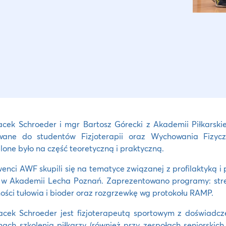
cek Schroeder i mgr Bartosz Górecki z Akademii Piłkarski
wane do studentów Fizjoterapii oraz Wychowania Fizyczne
lone było na część teoretyczną i praktyczną.
enci AWF skupili się na tematyce związanej z profilaktyką
 w Akademii Lecha Poznań. Zaprezentowano programy: stretc
ości tułowia i bioder oraz rozgrzewkę wg protokołu RAMP.
acek Schroeder jest fizjoterapeutą sportowym z doświadc
ach szkolenia piłkarzy (również przy zespołach seniorskic