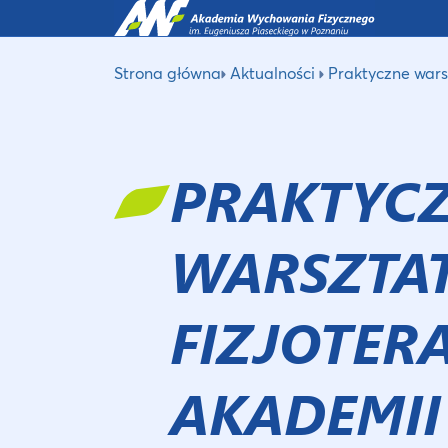
Strona główna
Aktualności
Praktyczne wars
PRAKTYC
WARSZTAT
FIZJOTER
AKADEMII