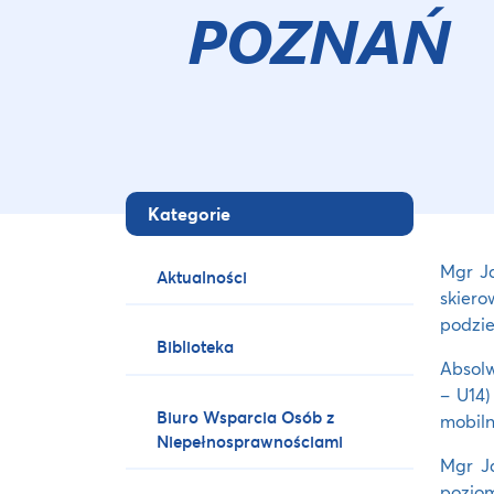
POZNAŃ
Kategorie
Mgr Ja
Aktualności
skiero
podzie
Biblioteka
Absolw
– U14)
Biuro Wsparcia Osób z
mobiln
Niepełnosprawnościami
Mgr J
poziom