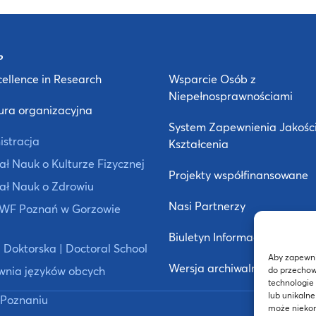
ellence in Research
Wsparcie Osób z
Niepełnosprawnościami
ura organizacyjna
System Zapewnienia Jakośc
istracja
Kształcenia
ł Nauk o Kulturze Fizycznej
Projekty współfinansowane
ał Nauk o Zdrowiu
Nasi Partnerzy
 AWF Poznań w Gorzowie
Biuletyn Informacji Publiczne
 Doktorska | Doctoral School
Aby zapewnić
Wersja archiwalna strony
wnia języków obcych
do przechow
technologie
lub unikalne
Poznaniu
może niekorz