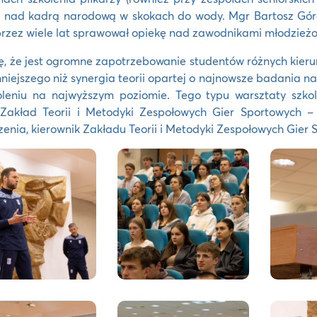
 nad kadrą narodową w skokach do wody. Mgr Bartosz Górec
przez wiele lat sprawował opiekę nad zawodnikami młodzie
ę, że jest ogromne zapotrzebowanie studentów różnych kieru
nniejszego niż synergia teorii opartej o najnowsze badania 
oleniu na najwyższym poziomie. Tego typu warsztaty szk
Zakład Teorii i Metodyki Zespołowych Gier Sportowych – 
enia, kierownik Zakładu Teorii i Metodyki Zespołowych Gier 