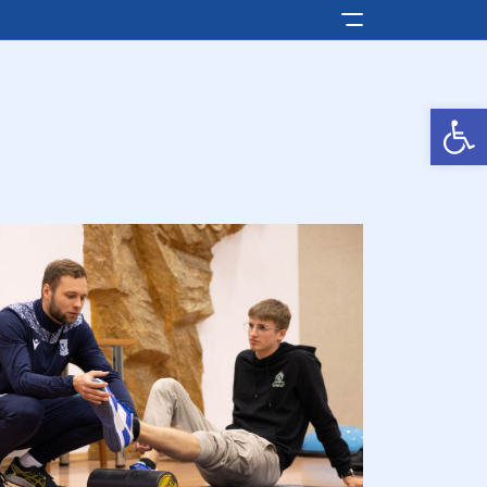
Pokaż/ukryj men
Otwórz pasek narzędzi