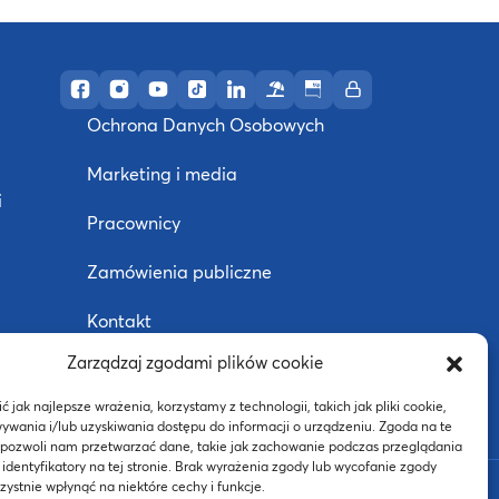
Profil AWF Poznań w serwisie Facebook
Profil AWF Poznań w serwisie Instagram
Profil AWF Poznań w serwisie YouTube
Profil AWF Poznań w serwisie TikTok
Profil AWF Poznań w serwisie Li
Ośrodek wypoczynkowy w U
Biuletyn Informacji Pub
Intranet
Ochrona Danych Osobowych
Marketing i media
i
Pracownicy
Zamówienia publiczne
Kontakt
Zarządzaj zgodami plików cookie
Deklaracja dostępności
j
 jak najlepsze wrażenia, korzystamy z technologii, takich jak pliki cookie,
ywania i/lub uzyskiwania dostępu do informacji o urządzeniu. Zgoda na te
 pozwoli nam przetwarzać dane, takie jak zachowanie podczas przeglądania
 identyfikatory na tej stronie. Brak wyrażenia zgody lub wycofanie zgody
BIP
ystnie wpłynąć na niektóre cechy i funkcje.