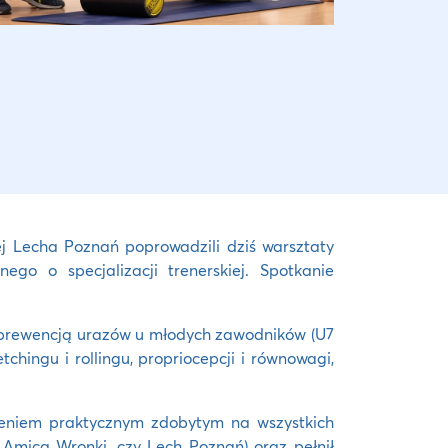
ej Lecha Poznań poprowadzili dziś warsztaty
go o specjalizacji trenerskiej. Spotkanie
 i prewencją urazów u młodych zawodników (U7
hingu i rollingu, propriocepcji i równowagi,
zeniem praktycznym zdobytym na wszystkich
h Amica Wronki, czy Lech Poznań) oraz pełnił