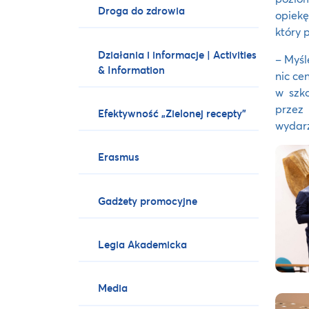
Droga do zdrowia
opiekę
który 
Działania i informacje | Activities
– Myśl
& Information
nic ce
w szk
przez 
Efektywność „Zielonej recepty”
wydarz
Erasmus
Gadżety promocyjne
Legia Akademicka
Media