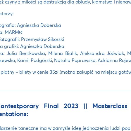
eż czyny z miłości są destrukcją dla obłudy, kłamstwa i nienawi
atorzy:
grafia: Agnieszka Doberska
a: MARMØ
fotografii: Przemysław Sikorski
a grafiki: Agnieszka Doberska
a: Julia Bentkowska, Milena Bialik, Aleksandra Jóźwiak,
ewska, Kamil Podgórski, Natalia Poprawska, Adrianna Rojew
płatny – bilety w cenie 35zł (można zakupić na miejscu gotówk
ntestporary Final 2023 || Masterclass
entations:
arzenie taneczne ma w zamyśle ideę jednoczenia ludzi popr