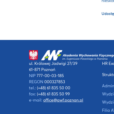
niesko
Udostę
ul. Królowej Jadwigi 27/39
HR Exc
61-871 Poznań
Strukt
NIP
777-00-03-185
REGON
000327853
Admin
tel.:
(+48) 61 835 50 00
fax:
(+48) 61 835 50 99
Wydzia
e-mail:
office@awf.poznan.pl
Wydzi
Filia