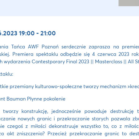
.2023 19:00 - 21:00
nia Tańca AWF Poznań serdecznie zaprasza na premierę 
kiej. Premiera spektaklu odbędzie się 4 czerwca 2023 ro
 wydarzenia Contestporary Final 2023 || Masterclass || All St
taklu:
tkie przemiany kulturowo-społeczne tworzy mechanizm »kreat
nt Bauman Płynne pokolenie
o tworzy konstrukcję, jednocześnie powoduje destrukcję
zanie nowych granic i przekraczanie starych pozwala zbur
ie czegoś z miłości dekonstruuje wszystko to, co z miłoś
a akt zniszczenia? Przecież przekraczanie granic to dest