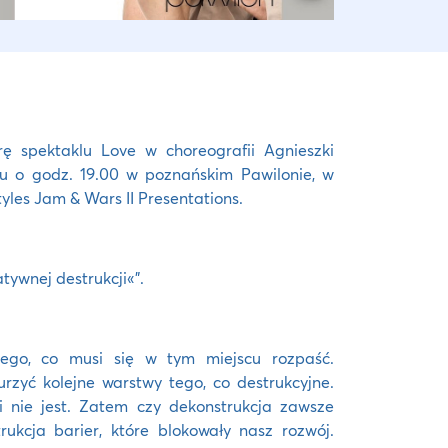
spektaklu Love w choreografii Agnieszki
ku o godz. 19.00 w poznańskim Pawilonie, w
yles Jam & Wars II Presentations.
ywnej destrukcji«”.
 tego, co musi się w tym miejscu rozpaść.
zyć kolejne warstwy tego, co destrukcyjne.
ci nie jest. Zatem czy dekonstrukcja zawsze
rukcja barier, które blokowały nasz rozwój.