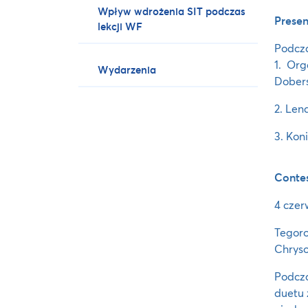
Wpływ wdrożenia SIT podczas
Presen
lekcji WF
Podcza
1. Org
Wydarzenia
Dobers
2. Len
3. Kon
Contes
4 czer
Tegor
Chrys
Podcz
duetu 