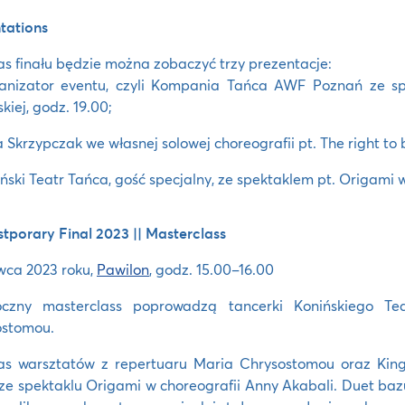
tations
s finału będzie można zobaczyć trzy prezentacje:
anizator eventu, czyli Kompania Tańca AWF Poznań ze spe
kiej, godz. 19.00;
a Skrzypczak we własnej solowej choreografii pt. The right to
iński Teatr Tańca, gość specjalny, ze spektaklem pt. Origami 
tporary Final 2023 || Masterclass
wca 2023 roku,
Pawilon
, godz. 15.00–16.00
oczny masterclass poprowadzą tancerki Konińskiego T
ostomou.
as warsztatów z repertuaru Maria Chrysostomou oraz Kin
ze spektaklu Origami w choreografii Anny Akabali. Duet ba