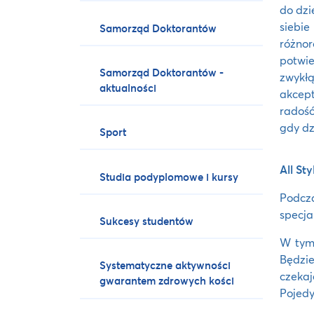
do dzi
siebi
Samorząd Doktorantów
różnor
potwie
Samorząd Doktorantów -
zwykł
aktualności
akcept
radość
gdy dz
Sport
All St
Studia podyplomowe i kursy
Podcza
specja
Sukcesy studentów
W tym 
Będzie
Systematyczne aktywności
czekaj
gwarantem zdrowych kości
Pojedy