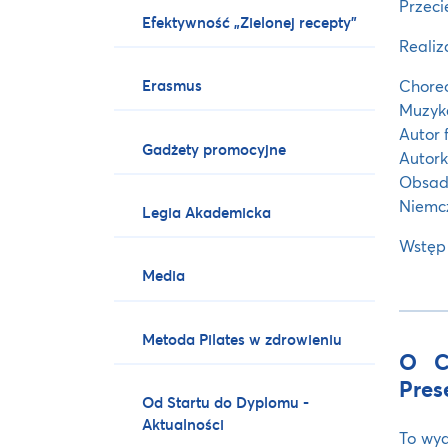
Przeci
Efektywność „Zielonej recepty”
Realiz
Choreo
Erasmus
Muzyk
Autor 
Gadżety promocyjne
Autork
Obsad
Niemcz
Legia Akademicka
Wstęp 
Media
Metoda Pilates w zdrowieniu
O Co
Pres
Od Startu do Dyplomu -
Aktualności
To wyd