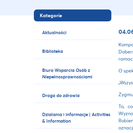
Kategorie
04.06
Aktualności
Kompa
Biblioteka
Dobers
ramach
Biuro Wsparcia Osób z
O spek
Niepełnosprawnościami
„Wszys
Zygmu
Droga do zdrowia
To, c
Wyznac
Działania i informacje | Activities
Robien
& Information
oznacz