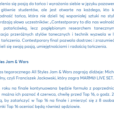
elenia się pasją do tańca i wyrażania siebie w języku pozaw
e głównie studentów, ale jest otwarte na każdego, kto k
odność tańca, która nie dzieli tej wspaniałej sztuki na sty
rdzają słowa uczestników: „Contestporary to dla nas wolnoś
ą potańcówką, lecz pogłębionym researchem taneczny
acja przeróżnych stylów tanecznych i technik wyzwala w 
 tańczenia. Contestporary final pozwala dostrzec i zrozumieć, 
ieli się swoją pasją, umiejętnościami i radością tańczenia.
yles Jam & Wars
s tegorocznego All Styles Jam & Wars zagrają didżeje: Mich
lny, czyli Franciszek Jackowski, który zagra MARMØ LIVE SET.
roku na finale kontynuowana będzie formuła z poprzednich 
 można ich poznać 4 czerwca, chwilę przed Top 16, o godz. 20
ą, by zatańczyć w Top 16 na finale i zmierzyć się z 8 os
nki Top 16 oceniać będą również sędziowie.