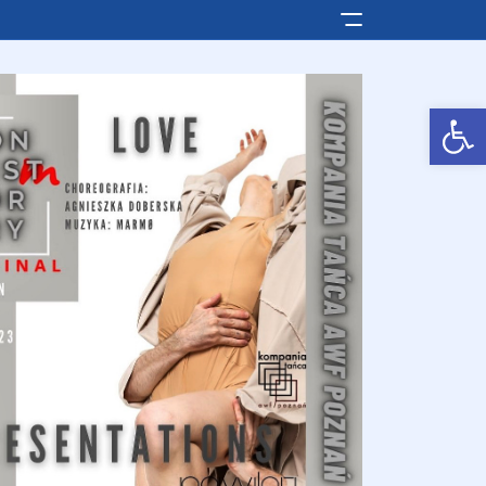
Pokaż/ukryj men
Otwórz pasek narzędzi