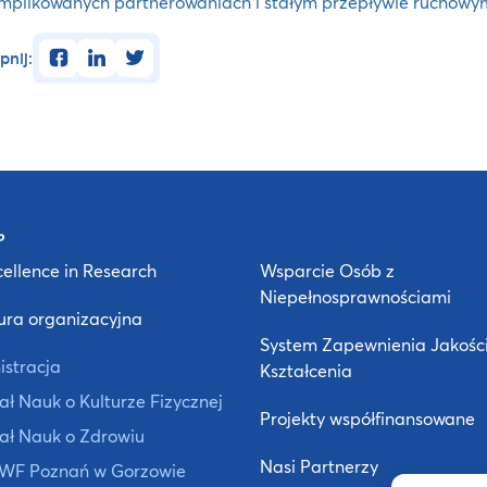
mplikowanych partnerowaniach i stałym przepływie ruchowy
facebook
linkedin
twitter
pnij:
ellence in Research
Wsparcie Osób z
Niepełnosprawnościami
ura organizacyjna
System Zapewnienia Jakośc
istracja
Kształcenia
ł Nauk o Kulturze Fizycznej
Projekty współfinansowane
ał Nauk o Zdrowiu
Nasi Partnerzy
 AWF Poznań w Gorzowie