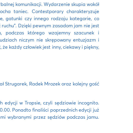
erbalnej komunikacji. Wydarzenie skupia wokół
ocha taniec. Contestporary charakteryzuje
le, gatunki czy innego rodzaju kategorie, co
ć ruchu”. Dzięki pewnym zasadom jam nie jest
m, podczas którego wzajemny szacunek i
ludziach niczym nie skrępowany entuzjazm i
że każdy człowiek jest inny, ciekawy i piękny,
ał Strugarek, Radek Mrozek oraz kolejny gość
edycji w Tropsie, czyli sędziowie incognito.
.00. Ponadto finaliści poprzednich edycji już
obami wybranymi przez sędziów podczas jamu.