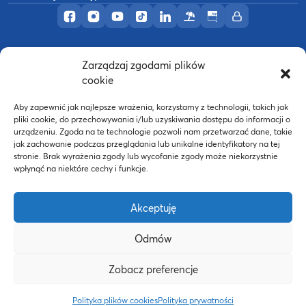
Profil AWF Poznań w serwisie Facebook
Profil AWF Poznań w serwisie Instagram
Profil AWF Poznań w serwisie YouTub
Profil AWF Poznań w serwisie Tik
Profil AWF Poznań w serwisi
Ośrodek wypoczynkowy
Biuletyn Informacji
Intranet
Zarządzaj zgodami plików
©
2026
Akademia Wychowania Fizycznego w
cookie
B
Poznaniu
Wykonanie:
nFinity.pl
Aby zapewnić jak najlepsze wrażenia, korzystamy z technologii, takich jak
pliki cookie, do przechowywania i/lub uzyskiwania dostępu do informacji o
urządzeniu. Zgoda na te technologie pozwoli nam przetwarzać dane, takie
jak zachowanie podczas przeglądania lub unikalne identyfikatory na tej
stronie. Brak wyrażenia zgody lub wycofanie zgody może niekorzystnie
wpłynąć na niektóre cechy i funkcje.
Akceptuję
Odmów
Strona WWW powstała dzięki współfinansowaniu ze
Zobacz preferencje
środków Europejskiego Funduszu Społecznego oraz
budżetu państwa w ramach Programu Operacyjnego
Polityka plików cookies
Polityka prywatności