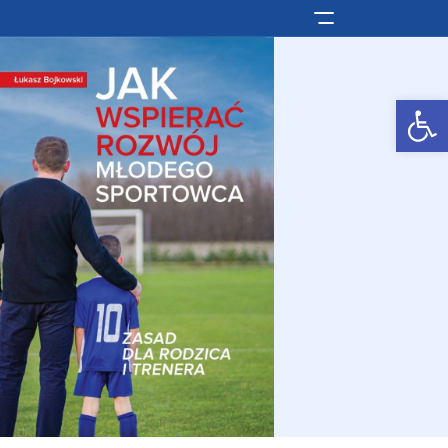
Pokaż/ukryj men
Otwórz pasek narzędzi