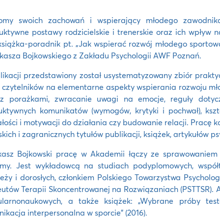
omy swoich zachowań i wspierający młodego zawodnika 
uktywne postawy rodzicielskie i trenerskie oraz ich wpływ
siążka-poradnik pt. „Jak wspierać rozwój młodego sportowc
kasza Bojkowskiego z Zakładu Psychologii AWF Poznań.
ikacji przedstawiony został usystematyzowany zbiór prakt
czytelników na elementarne aspekty wspierania rozwoju mł
 z porażkami, zwracanie uwagi na emocje, reguły dotyc
uktywnych komunikatów (wymogów, krytyki i pochwał), kszta
łości i motywacji do działania czy budowanie relacji. Pracę
skich i zagranicznych tytułów publikacji, książek, artykułów 
kasz Bojkowski pracę w Akademii łączy ze sprawowaniem 
my. Jest wykładowcą na studiach podyplomowych, współtw
eży i dorosłych, członkiem Polskiego Towarzystwa Psycholo
utów Terapii Skoncentrowanej na Rozwiązaniach (PSTTSR). A
ularnonaukowych, a także książek: „Wybrane próby testo
ikacja interpersonalna w sporcie” (2016).