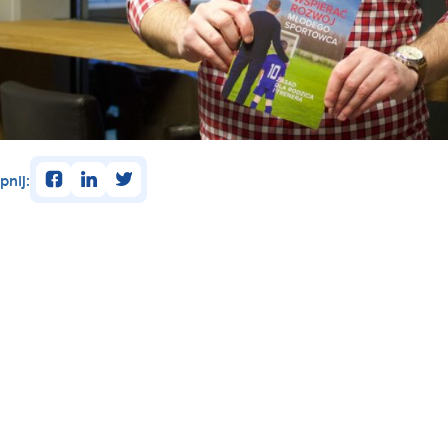
facebook
linkedin
twitter
pnij: