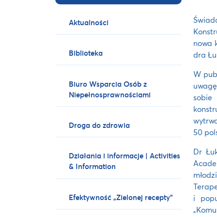
Świad
Aktualności
Konstr
nowa k
Biblioteka
dra Łu
W publ
Biuro Wsparcia Osób z
uwagę 
Niepełnosprawnościami
sobie
konstr
wytrwa
Droga do zdrowia
50 pol
Dr Łu
Działania i informacje | Activities
Acade
& Information
młodzi
Terape
Efektywność „Zielonej recepty”
i pop
„Komun