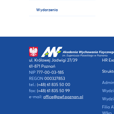
Wydarzenia
ul. Królowej Jadwigi 27/39
HR Exc
61-871 Poznań
Strukt
NIP
777-00-03-185
REGON
000327853
Admin
tel.:
(+48) 61 835 50 00
fax:
(+48) 61 835 50 99
Wydzia
e-mail:
office@awf.poznan.pl
Wydzi
Filia
Wlkp.