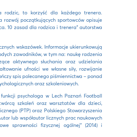
rodzic, to korzyść dla każdego trenera.
 na rozwój początkujących sportowców opisuje
a. 10 zasad dla rodzica i trenera” autorstwa
ycznych wskazówek. Informacje ukierunkowują
odych zawodników, w tym na: naukę radzenia
zące aktywnego słuchania oraz udzielania
łtowanie ufności we własne siły, rozwijanie
 kończy spis polecanego piśmiennictwa – ponad
psychologicznych oraz szkoleniowych.
funkcji psychologa w Lech Poznań Football
órcą szkoleń oraz warsztatów dla dzieci,
gicznego (PTP) oraz Polskiego Stowarzyszenia
utor lub współautor licznych prac naukowych
we sprawności fizycznej ogólnej” (2014) i