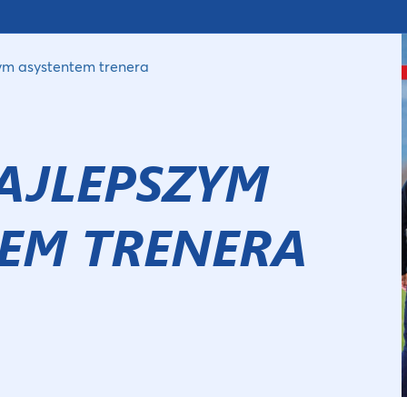
ym asystentem trenera
AJLEPSZYM
EM TRENERA