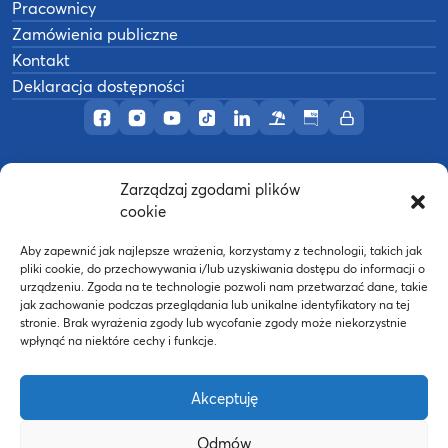
Pracownicy
Zamówienia publiczne
Kontakt
Deklaracja dostępności
Profil AWF Poznań w serwisie Facebook
Profil AWF Poznań w serwisie Instagram
Profil AWF Poznań w serwisie YouTub
Profil AWF Poznań w serwisie Tik
Profil AWF Poznań w serwisi
Ośrodek wypoczynkowy
Biuletyn Informacji
Intranet
Zarządzaj zgodami plików
©
2026
Akademia Wychowania Fizycznego w
cookie
B
Poznaniu
Wykonanie:
nFinity.pl
Aby zapewnić jak najlepsze wrażenia, korzystamy z technologii, takich jak
pliki cookie, do przechowywania i/lub uzyskiwania dostępu do informacji o
urządzeniu. Zgoda na te technologie pozwoli nam przetwarzać dane, takie
jak zachowanie podczas przeglądania lub unikalne identyfikatory na tej
stronie. Brak wyrażenia zgody lub wycofanie zgody może niekorzystnie
wpłynąć na niektóre cechy i funkcje.
Akceptuję
Odmów