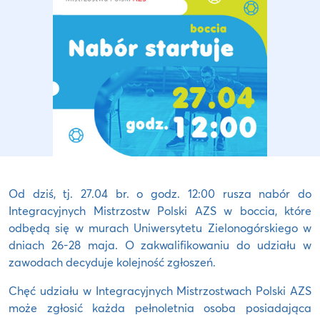
Od dziś, tj. 27.04 br. o godz. 12:00 rusza nabór do
Integracyjnych Mistrzostw Polski AZS w boccia, które
odbędą się w murach Uniwersytetu Zielonogórskiego w
dniach 26-28 maja. O zakwalifikowaniu do udziału w
zawodach decyduje kolejność zgłoszeń.
Chęć udziału w Integracyjnych Mistrzostwach Polski AZS
może zgłosić każda pełnoletnia osoba posiadająca