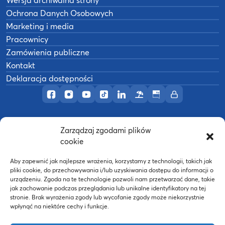
Ochrona Danych Osobowych
Marketing i media
Pracownicy
Zamówienia publiczne
Kontakt
Deklaracja dostępności
Profil AWF Poznań w serwisie Facebook
Profil AWF Poznań w serwisie Instagram
Profil AWF Poznań w serwisie YouTub
Profil AWF Poznań w serwisie Tik
Profil AWF Poznań w serwisi
Ośrodek wypoczynkowy
Biuletyn Informacji
Intranet
Zarządzaj zgodami plików
©
2026
Akademia Wychowania Fizycznego w
cookie
B
Poznaniu
Wykonanie:
nFinity.pl
Aby zapewnić jak najlepsze wrażenia, korzystamy z technologii, takich jak
pliki cookie, do przechowywania i/lub uzyskiwania dostępu do informacji o
urządzeniu. Zgoda na te technologie pozwoli nam przetwarzać dane, takie
jak zachowanie podczas przeglądania lub unikalne identyfikatory na tej
stronie. Brak wyrażenia zgody lub wycofanie zgody może niekorzystnie
wpłynąć na niektóre cechy i funkcje.