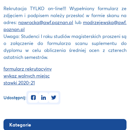
Rekrutacja TYLKO on-line!!! Wypełniony formularz ze
zdjęciem i podpisem należy przesłać w formie skanu na
adres:
nawrocka@awf.poznan.pl
lub
modrzejewska@awf.
poznan.pl
Uwaga: Studenci I roku studiów magisterskich proszeni są
o załączenie do formularza scanu suplementu do
dyplomu w celu obliczenia średniej ocen z czterech
ostatnich semestrów.
formularz rekrutacyjny
wykaz wolnych miejsc
stawki 2020-21
facebook
linkedin
twitter
Udostępnij:
Kategorie