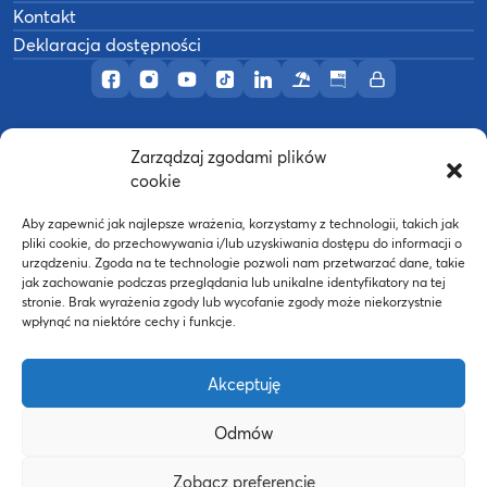
Kontakt
Deklaracja dostępności
Profil AWF Poznań w serwisie Facebook
Profil AWF Poznań w serwisie Instagram
Profil AWF Poznań w serwisie YouTub
Profil AWF Poznań w serwisie Tik
Profil AWF Poznań w serwisi
Ośrodek wypoczynkowy
Biuletyn Informacji
Intranet
Zarządzaj zgodami plików
©
2026
Akademia Wychowania Fizycznego w
cookie
B
Poznaniu
Wykonanie:
nFinity.pl
Aby zapewnić jak najlepsze wrażenia, korzystamy z technologii, takich jak
pliki cookie, do przechowywania i/lub uzyskiwania dostępu do informacji o
urządzeniu. Zgoda na te technologie pozwoli nam przetwarzać dane, takie
jak zachowanie podczas przeglądania lub unikalne identyfikatory na tej
stronie. Brak wyrażenia zgody lub wycofanie zgody może niekorzystnie
wpłynąć na niektóre cechy i funkcje.
Akceptuję
Odmów
Strona WWW powstała dzięki współfinansowaniu ze
Zobacz preferencje