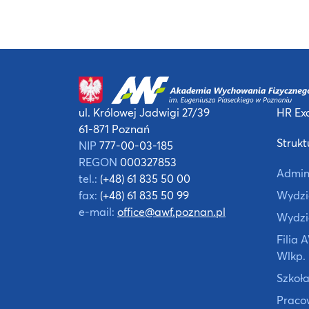
ul. Królowej Jadwigi 27/39
HR Exc
61-871 Poznań
Strukt
NIP
777-00-03-185
REGON
000327853
Admin
tel.:
(+48) 61 835 50 00
fax:
(+48) 61 835 50 99
Wydzia
e-mail:
office@awf.poznan.pl
Wydzi
Filia
Wlkp.
Szkoła
Praco