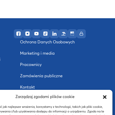
Profil AWF Poznań w serwisie Facebook
Profil AWF Poznań w serwisie Instagram
Profil AWF Poznań w serwisie YouTube
Profil AWF Poznań w serwisie TikTok
Profil AWF Poznań w serwisie Li
Ośrodek wypoczynkowy w U
Biuletyn Informacji Pub
Intranet
Ochrona Danych Osobowych
Marketing i media
i
Pracownicy
Zamówienia publiczne
Kontakt
Zarządzaj zgodami plików cookie
Deklaracja dostępności
j
 jak najlepsze wrażenia, korzystamy z technologii, takich jak pliki cookie,
ywania i/lub uzyskiwania dostępu do informacji o urządzeniu. Zgoda na te