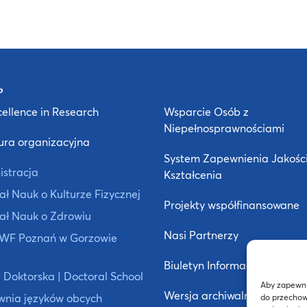
ellence in Research
Wsparcie Osób z
Niepełnosprawnościami
ura organizacyjna
System Zapewnienia Jakośc
istracja
Kształcenia
ł Nauk o Kulturze Fizycznej
Projekty współfinansowane
ał Nauk o Zdrowiu
Nasi Partnerzy
 AWF Poznań w Gorzowie
Biuletyn Informacji Publiczne
 Doktorska | Doctoral School
Aby zapewnić
Wersja archiwalna strony
wnia języków obcych
do przechow