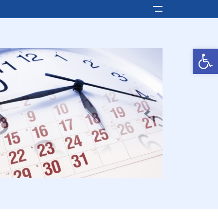
Pokaż/ukryj men
Otwórz pasek narzędzi