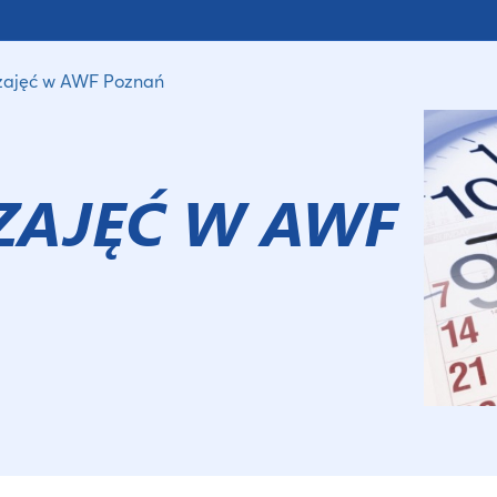
zajęć w AWF Poznań
ZAJĘĆ W AWF