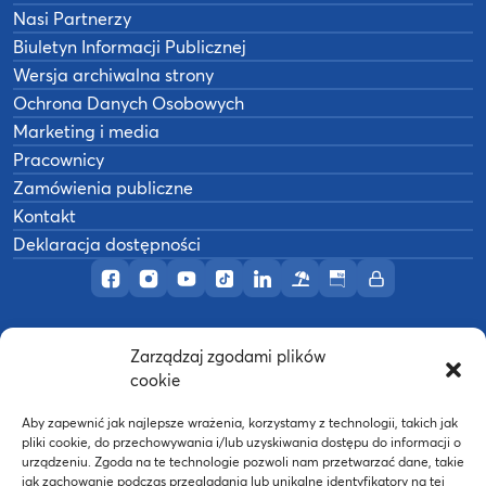
Nasi Partnerzy
Biuletyn Informacji Publicznej
Wersja archiwalna strony
Ochrona Danych Osobowych
Marketing i media
Pracownicy
Zamówienia publiczne
Kontakt
Deklaracja dostępności
Profil AWF Poznań w serwisie Facebook
Profil AWF Poznań w serwisie Instagram
Profil AWF Poznań w serwisie YouTub
Profil AWF Poznań w serwisie Tik
Profil AWF Poznań w serwisi
Ośrodek wypoczynkowy
Biuletyn Informacji
Intranet
Zarządzaj zgodami plików
©
2026
Akademia Wychowania Fizycznego w
cookie
B
Poznaniu
Wykonanie:
nFinity.pl
Aby zapewnić jak najlepsze wrażenia, korzystamy z technologii, takich jak
pliki cookie, do przechowywania i/lub uzyskiwania dostępu do informacji o
urządzeniu. Zgoda na te technologie pozwoli nam przetwarzać dane, takie
jak zachowanie podczas przeglądania lub unikalne identyfikatory na tej