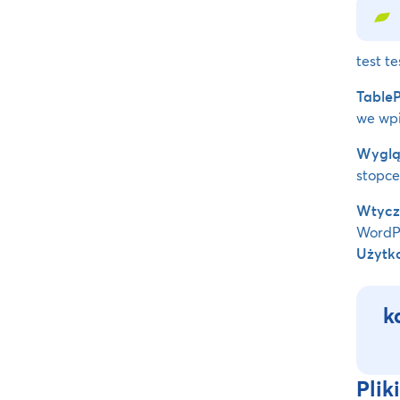
test te
Table
we wpi
Wyglą
stopce
Wtycz
WordP
Użytk
k
Plik