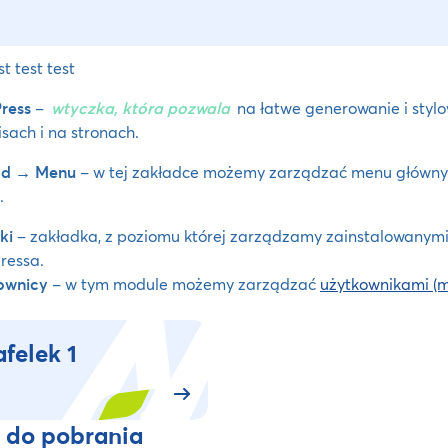
st test test
Press
–
wtyczka, która pozwala
na łatwe generowanie i stylo
sach i na stronach.
d → Menu
– w tej zakładce możemy zarządzać menu główny
.
ki
– zakładka, z poziomu której zarządzamy zainstalowanym
ressa.
ownicy
– w tym module możemy zarządzać
użytkownikami (m
afelek 1
i do pobrania