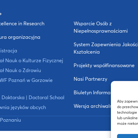
ellence in Research
Wsparcie Osób z
Niepełnosprawnościami
ura organizacyjna
System Zapewnienia Jakośc
istracja
Kształcenia
ł Nauk o Kulturze Fizycznej
Projekty współfinansowane
ał Nauk o Zdrowiu
Nasi Partnerzy
 AWF Poznań w Gorzowie
Biuletyn Informacji Publiczne
 Doktorska | Doctoral School
Aby zapewnić
Wersja archiwalna strony
wnia języków obcych
do przechow
technologie
lub unikalne
Poznaniu
może niekorz