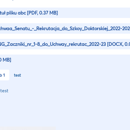
tuł pliku abc
[PDF, 0.37 MB]
hwaa_Senatu_-_Rekrutacja_do_Szkoy_Doktorskiej_2022-20
G_Zaczniki_nr_1-8_do_Uchway_rekrutac_2022-23
[DOCX, 0.
 0 MB]
b 1
test
 test