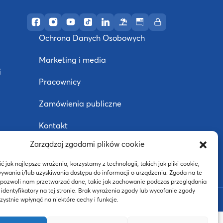
Profil AWF Poznań w serwisie Facebook
Profil AWF Poznań w serwisie Instagram
Profil AWF Poznań w serwisie YouTube
Profil AWF Poznań w serwisie TikTok
Profil AWF Poznań w serwisie Li
Ośrodek wypoczynkowy w U
Biuletyn Informacji Pub
Intranet
Ochrona Danych Osobowych
Marketing i media
i
Pracownicy
Zamówienia publiczne
Kontakt
Zarządzaj zgodami plików cookie
Deklaracja dostępności
j
 jak najlepsze wrażenia, korzystamy z technologii, takich jak pliki cookie,
ywania i/lub uzyskiwania dostępu do informacji o urządzeniu. Zgoda na te
 pozwoli nam przetwarzać dane, takie jak zachowanie podczas przeglądania
 identyfikatory na tej stronie. Brak wyrażenia zgody lub wycofanie zgody
BIP
ystnie wpłynąć na niektóre cechy i funkcje.