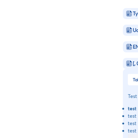
Ty
Uc
EN
[,
Ta
Test
test
test
test
test