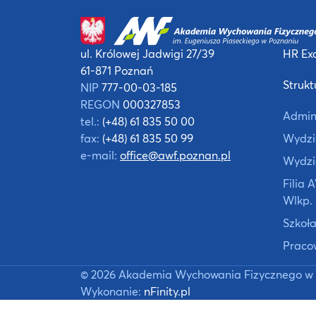
ul. Królowej Jadwigi 27/39
HR Exc
61-871 Poznań
Strukt
NIP
777-00-03-185
REGON
000327853
Admin
tel.:
(+48) 61 835 50 00
fax:
(+48) 61 835 50 99
Wydzia
e-mail:
office@awf.poznan.pl
Wydzi
Filia
Wlkp.
Szkoła
Praco
©
2026
Akademia Wychowania Fizycznego w 
Wykonanie:
nFinity.pl