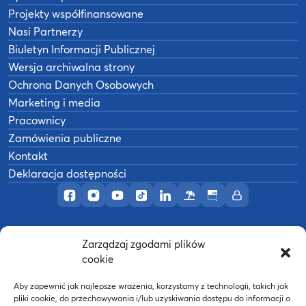
Projekty współfinansowane
Nasi Partnerzy
Biuletyn Informacji Publicznej
Wersja archiwalna strony
Ochrona Danych Osobowych
Marketing i media
Pracownicy
Zamówienia publiczne
Kontakt
Deklaracja dostępności
Profil AWF Poznań w serwisie Facebook
Profil AWF Poznań w serwisie Instagram
Profil AWF Poznań w serwisie YouTub
Profil AWF Poznań w serwisie Tik
Profil AWF Poznań w serwisi
Ośrodek wypoczynkowy
Biuletyn Informacji
Intranet
Zarządzaj zgodami plików
©
2026
Akademia Wychowania Fizycznego w
cookie
B
Poznaniu
Wykonanie:
nFinity.pl
Aby zapewnić jak najlepsze wrażenia, korzystamy z technologii, takich jak
pliki cookie, do przechowywania i/lub uzyskiwania dostępu do informacji o