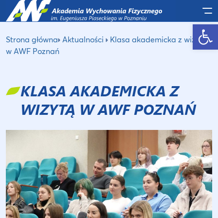
Po
Otwórz pasek narzędzi
Strona główna
Aktualności
Klasa akademicka z wizytą
w AWF Poznań
KLASA AKADEMICKA Z
WIZYTĄ W AWF POZNAŃ