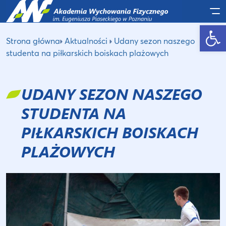
Po
Otwórz pasek narzędzi
Strona główna
Aktualności
Udany sezon naszego
studenta na piłkarskich boiskach plażowych
UDANY SEZON NASZEGO
STUDENTA NA
PIŁKARSKICH BOISKACH
PLAŻOWYCH