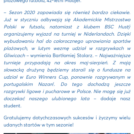
plażowego futbolu, 42-letni Madjer.
–
Sezon 2020 zapowiada się również bardzo ciekawie.
Już w styczniu odbywają się Akademickie Mistrzostwa
Polski w futsalu, natomiast z klubem BSC Hustý
organizujemy wyjazd na turniej w Niderlandach. Dzięki
wybudowaniu hal do całorocznego uprawiania sportów
plażowych, w lutym wezmę udział w rozgrywkach w
Gliwicach
– wymienia Bartłomiej Stolarz. –
Najważniejsze
turnieje przypadają na okres maj-sierpień. Z moją
słowacką drużyną będziemy starali się o fundusze na
udział w Euro Winners Cup, ponownie rozgrywanym w
portugalskim Nazaré. Do tego dochodzą jeszcze
rozgrywki ligowe i pucharowe w Polsce. Nie mogę się już
doczekać naszego ulubionego lata
– dodaje nasz
student.
Gratulujemy dotychczasowych sukcesów i życzymy wielu
udanych startów w tym sezonie!