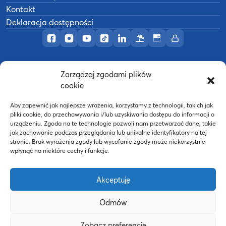
Kontakt
Deklaracja dostępności
Profil AWF Poznań w serwisie Facebook
Profil AWF Poznań w serwisie Instagram
Profil AWF Poznań w serwisie YouTub
Profil AWF Poznań w serwisie Tik
Profil AWF Poznań w serwisi
Ośrodek wypoczynkowy
Biuletyn Informacji
Intranet
Zarządzaj zgodami plików
©
2026
Akademia Wychowania Fizycznego w
cookie
B
Poznaniu
Wykonanie:
nFinity.pl
Aby zapewnić jak najlepsze wrażenia, korzystamy z technologii, takich jak
pliki cookie, do przechowywania i/lub uzyskiwania dostępu do informacji o
urządzeniu. Zgoda na te technologie pozwoli nam przetwarzać dane, takie
jak zachowanie podczas przeglądania lub unikalne identyfikatory na tej
stronie. Brak wyrażenia zgody lub wycofanie zgody może niekorzystnie
wpłynąć na niektóre cechy i funkcje.
Akceptuję
Odmów
Strona WWW powstała dzięki współfinansowaniu ze
Zobacz preferencje