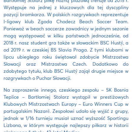
Bartłomiej Stolarz piłkę nożną plażową trenuje od 2015 r.
Występuje na jednej z kluczowych dla tej dyscypliny
pozycji bramkarza. W polskich rozgrywkach reprezentuje
I-ligowy klub Zgoda Chodecz Beach Soccer Team.
Ponieważ w beach soccerze zawodnicy w jednym sezonie
mogą występować w kilku państwach jednocześnie, od
2018 r. nasz student gra także w słowackim BSC Hustý, a
od 2019 r. w czeskiej BS Slavia Praga. Z tymi klubami w
lipcu ubiegłego roku świętował zdobycie Mistrzostwa
Słowacji oraz Mistrzostwa Czech. Dodatkowo do
zdobytego tytułu, klub BSC Hustý zajął drugie miejsce w
rozgrywkach o Puchar Słowacji.
Na zaproszenie innego, czeskiego zespołu – SK Bosnia
Teplice – Bartłomiej Stolarz wystąpił w prestiżowych
Klubowych Mistrzostwach Europy – Euro Winners Cup w
portugalskim Nazaré. Zespołowi udało się wyjść z grupy,
jednak w 1/16 turnieju musiał uznać wyższość Sportingu
Lizbona, w którym występuje najlepszy piłkarz w historii