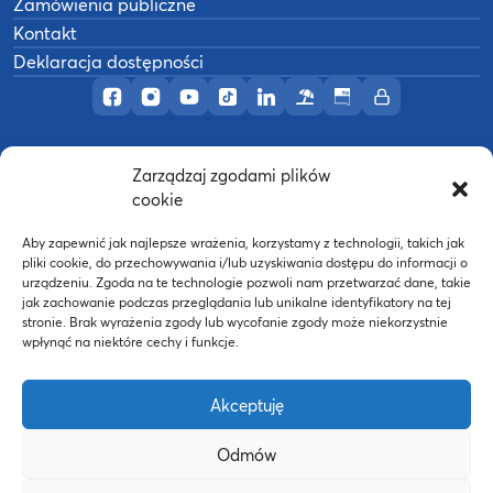
Zamówienia publiczne
Kontakt
Deklaracja dostępności
Profil AWF Poznań w serwisie Facebook
Profil AWF Poznań w serwisie Instagram
Profil AWF Poznań w serwisie YouTub
Profil AWF Poznań w serwisie Tik
Profil AWF Poznań w serwisi
Ośrodek wypoczynkowy
Biuletyn Informacji
Intranet
Zarządzaj zgodami plików
©
2026
Akademia Wychowania Fizycznego w
cookie
B
Poznaniu
Wykonanie:
nFinity.pl
Aby zapewnić jak najlepsze wrażenia, korzystamy z technologii, takich jak
pliki cookie, do przechowywania i/lub uzyskiwania dostępu do informacji o
urządzeniu. Zgoda na te technologie pozwoli nam przetwarzać dane, takie
jak zachowanie podczas przeglądania lub unikalne identyfikatory na tej
stronie. Brak wyrażenia zgody lub wycofanie zgody może niekorzystnie
wpłynąć na niektóre cechy i funkcje.
Akceptuję
Odmów
Strona WWW powstała dzięki współfinansowaniu ze