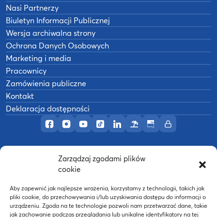
Nasi Partnerzy
Biuletyn Informacji Publicznej
Wersja archiwalna strony
Ochrona Danych Osobowych
Marketing i media
Pracownicy
Zamówienia publiczne
Kontakt
Deklaracja dostępności
Profil AWF Poznań w serwisie Facebook
Profil AWF Poznań w serwisie Instagram
Profil AWF Poznań w serwisie YouTub
Profil AWF Poznań w serwisie Tik
Profil AWF Poznań w serwisi
Ośrodek wypoczynkowy
Biuletyn Informacji
Intranet
Zarządzaj zgodami plików
©
2026
Akademia Wychowania Fizycznego w
cookie
B
Poznaniu
Wykonanie:
nFinity.pl
Aby zapewnić jak najlepsze wrażenia, korzystamy z technologii, takich jak
pliki cookie, do przechowywania i/lub uzyskiwania dostępu do informacji o
urządzeniu. Zgoda na te technologie pozwoli nam przetwarzać dane, takie
jak zachowanie podczas przeglądania lub unikalne identyfikatory na tej