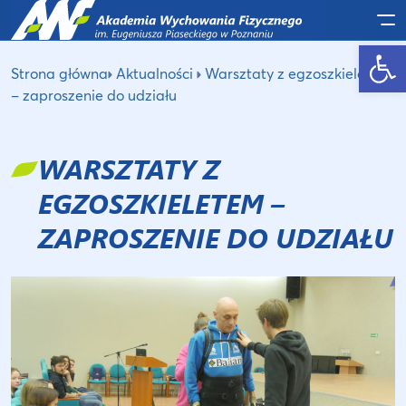
Po
Otwórz pasek narzędzi
Strona główna
Aktualności
Warsztaty z egzoszkieletem
– zaproszenie do udziału
WARSZTATY Z
EGZOSZKIELETEM –
ZAPROSZENIE DO UDZIAŁU