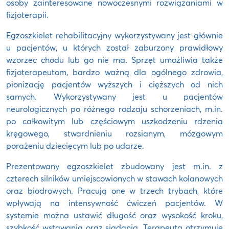
osoby zainteresowane nowoczesnymi rozwiązaniami w
fizjoterapii.
Egzoszkielet rehabilitacyjny wykorzystywany jest głównie
u pacjentów, u których został zaburzony prawidłowy
wzorzec chodu lub go nie ma. Sprzęt umożliwia także
fizjoterapeutom, bardzo ważną dla ogólnego zdrowia,
pionizację pacjentów wyższych i cięższych od nich
samych. Wykorzystywany jest u pacjentów
neurologicznych po różnego rodzaju schorzeniach, m.in.
po całkowitym lub częściowym uszkodzeniu rdzenia
kręgowego, stwardnieniu rozsianym, mózgowym
porażeniu dziecięcym lub po udarze.
Prezentowany egzoszkielet zbudowany jest m.in. z
czterech silników umiejscowionych w stawach kolanowych
oraz biodrowych. Pracują one w trzech trybach, które
wpływają na intensywność ćwiczeń pacjentów. W
systemie można ustawić długość oraz wysokość kroku,
szybkość wstawania oraz siadania. Terapeuta otrzymuje