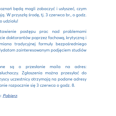
oznań będą mogli zobaczyć i usłyszeć, czym
ą. W przyszłą środę, tj. 3 czerwca br., o godz.
 udziału!
stawienie postępu prac nad problemami
ie doktorantów poprzez fachową, krytyczną i
miana tradycyjnej formuły bezpośredniego
andydatom zainteresowanym podjęciem studiów
one są o przesłanie maila na adres:
 słuchaczy. Zgłoszenia można przesyłać do
zyscy uczestnicy otrzymają na podane adresy
ie rozpocznie się 3 czerwca o godz. 8.
u:
Pobierz
.