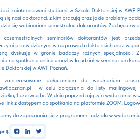
aci zainteresowani studiami w Szkole Doktorskiej w AWF P
ą się nasi doktoranci, z kim pracują oraz jakie problemy badaj
dzie się webinarium semestralne doktorantów. Zachęcamy do
 cosemestralnych seminariów doktorantów jest przed
zymi przewidzianymi w rozprawach doktorskich oraz wsparc
azną dyskusję w gronie badaczy różnych specjalności. Z
nia na spotkanie online umożliwiła udział w seminarium k
le Doktorskiej w AWF Poznań.
 zainteresowane dołączeniem do webinarium prosz
awf.poznan.pl
, w celu dołączenia do listy mailingowej
ziałku, 1 czerwca br. W dniu poprzedzającym wydarzenie ws
e link z dostępem do spotkania na platformie ZOOM. Logowan
amy do zapoznania się z programem i udziału w wydarzeni
facebook
linkedin
twitter
pnij: