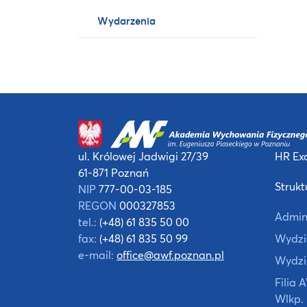
Wydarzenia
ul. Królowej Jadwigi 27/39
HR Exc
61-871 Poznań
Strukt
NIP
777-00-03-185
REGON
000327853
Admin
tel.:
(+48) 61 835 50 00
fax:
(+48) 61 835 50 99
Wydzia
e-mail:
office@awf.poznan.pl
Wydzi
Filia
Wlkp.