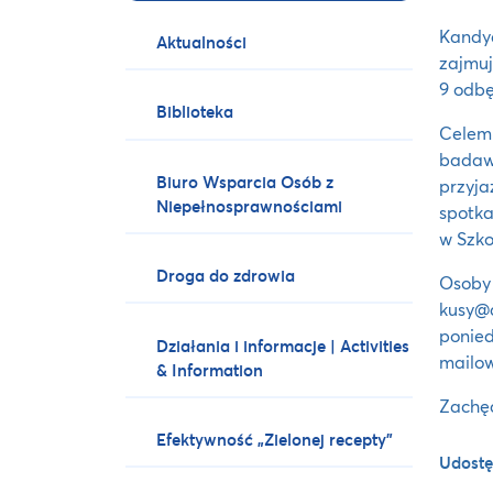
Kandyd
Aktualności
zajmuj
9 odbę
Biblioteka
Celem
badawc
Biuro Wsparcia Osób z
przyj
Niepełnosprawnościami
spotka
w Szko
Droga do zdrowia
Osoby
kusy@
ponied
Działania i informacje | Activities
mailow
& Information
Zachęc
Efektywność „Zielonej recepty”
Udostę