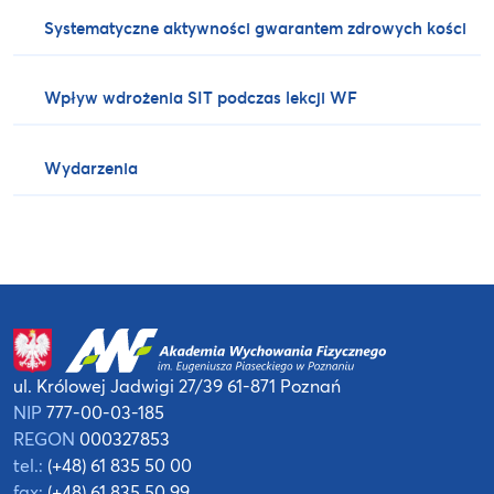
Systematyczne aktywności gwarantem zdrowych kości
Wpływ wdrożenia SIT podczas lekcji WF
Wydarzenia
ul. Królowej Jadwigi 27/39
61-871 Poznań
NIP
777-00-03-185
REGON
000327853
tel.:
(+48) 61 835 50 00
fax:
(+48) 61 835 50 99